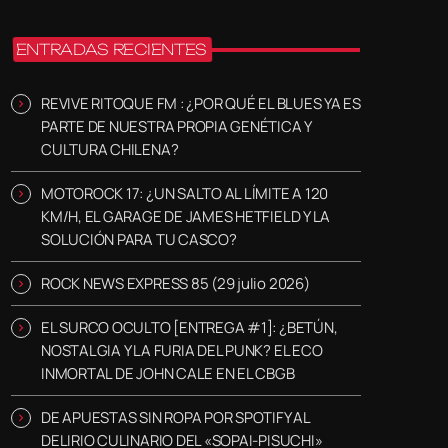
ENTRADAS RECIENTES
REVIVE RITOQUE FM : ¿POR QUÉ EL BLUES YA ES
PARTE DE NUESTRA PROPIA GENÉTICA Y
CULTURA CHILENA?
MOTOROCK 17: ¿UN SALTO AL LÍMITE A 120
KM/H, EL GARAGE DE JAMES HETFIELD Y LA
SOLUCIÓN PARA TU CASCO?
ROCK NEWS EXPRESS 85 (29 julio 2026)
EL SURCO OCULTO [ENTREGA #1]: ¿BETÚN,
NOSTALGIA Y LA FURIA DEL PUNK? EL ECO
INMORTAL DE JOHN CALE EN EL CBGB
DE APUESTAS SIN ROPA POR SPOTIFY AL
DELIRIO CULINARIO DEL «SOPAI-PISUCHI»