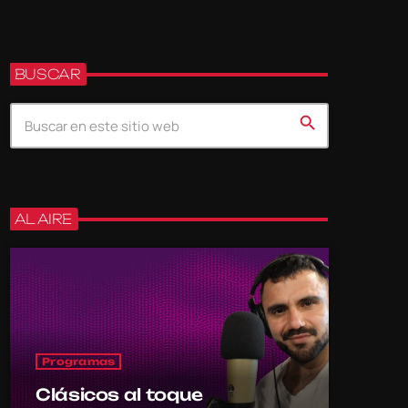
BUSCAR
search
AL AIRE
Programas
Clásicos al toque