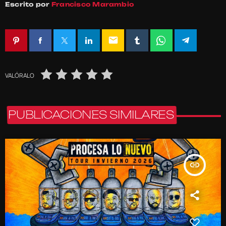
Escrito por
Francisco Marambio
email
VALÓRALO
PUBLICACIONES SIMILARES
insert_link