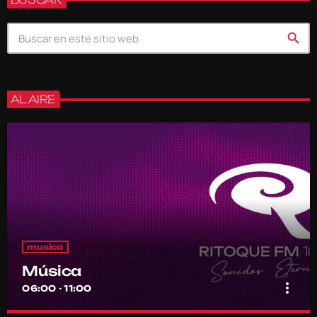
search
AL AIRE
musica
Música
more_vert
06:00 - 11:00