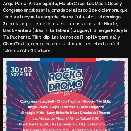
Ángel Parra, Arte Elegante, Malabi Circo,
Los Mac’s,
Gepe y
Congreso
encabezan la jornada del
sábado 2 de diciembre
, que
tendrá a
Lucybell a cargo del cierre.
Entre otros, el
domingo
3
circularán por los distintos escenarios la cantante
Nicole,
Black Pantera
(Brasil)
,
La Tabaré (Uruguay),
Sinergia Kids y la
Tía Pucherito, Tikitiklip,
Las Manos de Filippi (Argentina)
y
Chico Trujillo
, agrupación que al ritmo de la cumbia bajará el
telón de esta XIX edición.