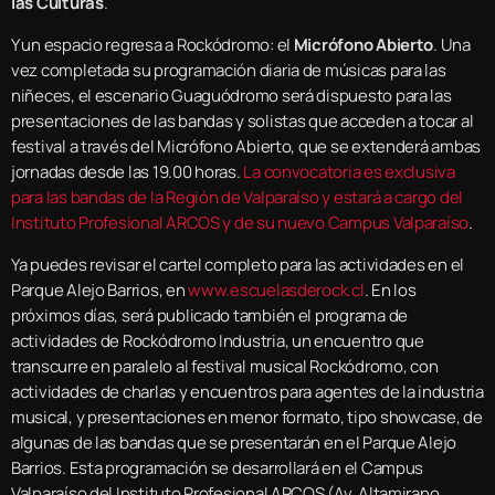
las Culturas
.
Y un espacio regresa a Rockódromo: el
Micrófono Abierto
. Una
vez completada su programación diaria de músicas para las
niñeces, el escenario Guaguódromo será dispuesto para las
presentaciones de las bandas y solistas que acceden a tocar al
festival a través del Micrófono Abierto, que se extenderá ambas
jornadas desde las 19.00 horas.
La convocatoria es exclusiva
para las bandas de la Región de Valparaíso y estará a cargo del
Instituto Profesional ARCOS y de su nuevo Campus Valparaíso
.
Ya puedes revisar el cartel completo para las actividades en el
Parque Alejo Barrios, en
www.escuelasderock.cl
. En los
próximos días, será publicado también el programa de
actividades de Rockódromo Industria, un encuentro que
transcurre en paralelo al festival musical Rockódromo, con
actividades de charlas y encuentros para agentes de la industria
musical, y presentaciones en menor formato, tipo showcase, de
algunas de las bandas que se presentarán en el Parque Alejo
Barrios. Esta programación se desarrollará en el Campus
Valparaíso del Instituto Profesional ARCOS (Av. Altamirano