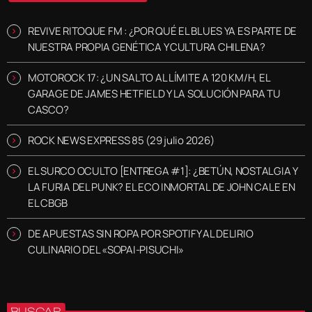
REVIVE RITOQUE FM : ¿POR QUÉ EL BLUES YA ES PARTE DE
NUESTRA PROPIA GENÉTICA Y CULTURA CHILENA?
MOTOROCK 17: ¿UN SALTO AL LÍMITE A 120 KM/H, EL
GARAGE DE JAMES HETFIELD Y LA SOLUCIÓN PARA TU
CASCO?
ROCK NEWS EXPRESS 85 (29 julio 2026)
EL SURCO OCULTO [ENTREGA #1]: ¿BETÚN, NOSTALGIA Y
LA FURIA DEL PUNK? EL ECO INMORTAL DE JOHN CALE EN
EL CBGB
DE APUESTAS SIN ROPA POR SPOTIFY AL DELIRIO
CULINARIO DEL «SOPAI-PISUCHI»
BUSCAR