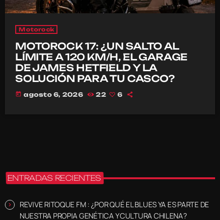
Motorock
MOTOROCK 17: ¿UN SALTO AL
LÍMITE A 120 KM/H, EL GARAGE
DE JAMES HETFIELD Y LA
SOLUCIÓN PARA TU CASCO?
today
agosto 6, 2026
22
6
ENTRADAS RECIENTES
REVIVE RITOQUE FM : ¿POR QUÉ EL BLUES YA ES PARTE DE
NUESTRA PROPIA GENÉTICA Y CULTURA CHILENA?