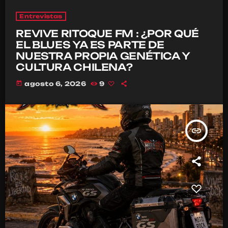
Entrevistas
REVIVE RITOQUE FM : ¿POR QUÉ
EL BLUES YA ES PARTE DE
NUESTRA PROPIA GENÉTICA Y
CULTURA CHILENA?
today
agosto 6, 2026
9
insert_link