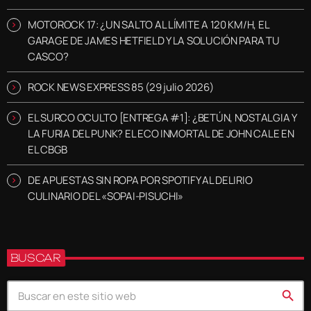
MOTOROCK 17: ¿UN SALTO AL LÍMITE A 120 KM/H, EL
GARAGE DE JAMES HETFIELD Y LA SOLUCIÓN PARA TU
CASCO?
ROCK NEWS EXPRESS 85 (29 julio 2026)
EL SURCO OCULTO [ENTREGA #1]: ¿BETÚN, NOSTALGIA Y
LA FURIA DEL PUNK? EL ECO INMORTAL DE JOHN CALE EN
EL CBGB
DE APUESTAS SIN ROPA POR SPOTIFY AL DELIRIO
CULINARIO DEL «SOPAI-PISUCHI»
BUSCAR
search