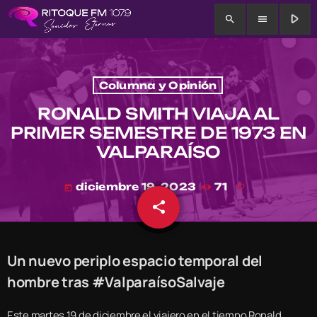
play_arrow
search
menu
Columna y Opinión
RONALD SMITH VIAJA AL
PRIMER SEMESTRE DE 1973 EN
VALPARAÍSO
diciembre 19, 2023
71
today
share
email
Un nuevo periplo espacio temporal del
hombre tras #ValparaísoSalvaje
Este martes 19 de diciembre el viajero en el tiempo Ronald