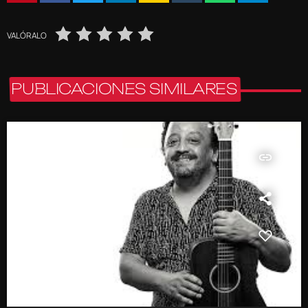
VALÓRALO
PUBLICACIONES SIMILARES
insert_link