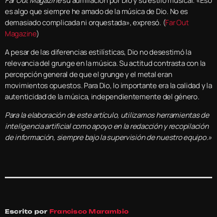
Far Out Magazine
su admiración por Dio y su estilo musical. «Eso
es algo que siempre he amado de la música de Dio. No es
demasiado complicada ni orquestada», expresó. (
Far Out
Magazine
)
A pesar de las diferencias estilísticas, Dio no desestimó la
relevancia del grunge en la música. Su actitud contrasta con la
percepción general de que el grunge y el metal eran
movimientos opuestos. Para Dio, lo importante era la calidad y la
autenticidad de la música, independientemente del género.
Para la elaboración de este artículo, utilizamos herramientas de
inteligencia artificial como apoyo en la redacción y recopilación
de información, siempre bajo la supervisión de nuestro equipo.»
Escrito por
Francisco Marambio