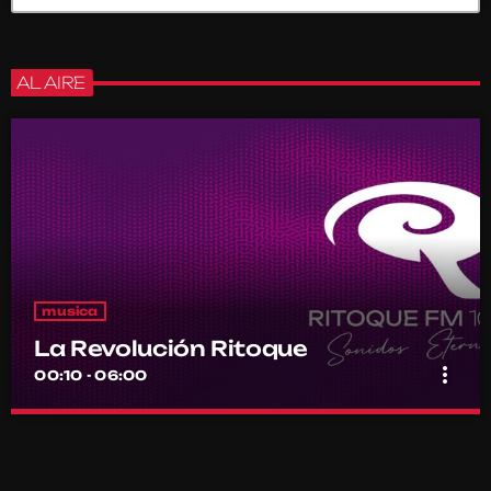
AL AIRE
musica
La Revolución Ritoque
more_vert
00:10 - 06:00
La Revolución Ritoque
close
Con DJ Andrés Romero