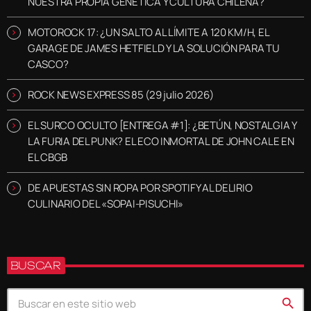
NUESTRA PROPIA GENÉTICA Y CULTURA CHILENA?
MOTOROCK 17: ¿UN SALTO AL LÍMITE A 120 KM/H, EL
GARAGE DE JAMES HETFIELD Y LA SOLUCIÓN PARA TU
CASCO?
ROCK NEWS EXPRESS 85 (29 julio 2026)
EL SURCO OCULTO [ENTREGA #1]: ¿BETÚN, NOSTALGIA Y
LA FURIA DEL PUNK? EL ECO INMORTAL DE JOHN CALE EN
EL CBGB
DE APUESTAS SIN ROPA POR SPOTIFY AL DELIRIO
CULINARIO DEL «SOPAI-PISUCHI»
BUSCAR
search