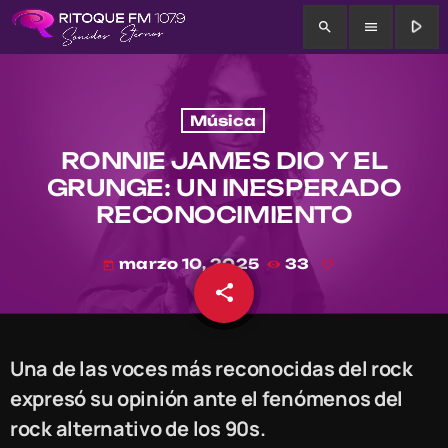
play_arrow
search
menu
Música
RONNIE JAMES DIO Y EL
GRUNGE: UN INESPERADO
RECONOCIMIENTO
marzo 10, 2025
33
today
share
email
Una de las voces más reconocidas del rock
expresó su opinión ante el fenómenos del
rock alternativo de los 90s.