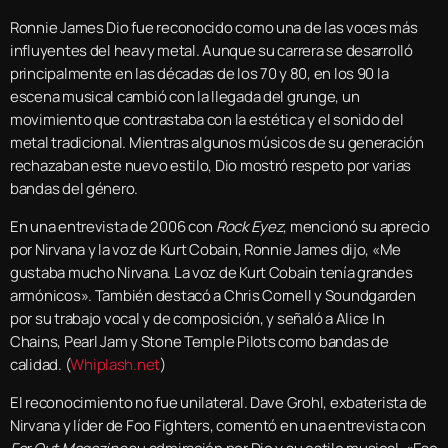
Ronnie James Dio fue reconocido como una de las voces más
influyentes del heavy metal. Aunque su carrera se desarrolló
principalmente en las décadas de los 70 y 80, en los 90 la
escena musical cambió con la llegada del grunge, un
movimiento que contrastaba con la estética y el sonido del
metal tradicional. Mientras algunos músicos de su generación
rechazaban este nuevo estilo, Dio mostró respeto por varias
bandas del género.
En una entrevista de 2006 con
Rock Eyez
, mencionó su aprecio
por Nirvana y la voz de Kurt Cobain, Ronnie James dijo, «Me
gustaba mucho Nirvana. La voz de Kurt Cobain tenía grandes
armónicos». También destacó a Chris Cornell y Soundgarden
por su trabajo vocal y de composición, y señaló a Alice In
Chains, Pearl Jam y Stone Temple Pilots como bandas de
calidad. (
Whiplash.net
)
El reconocimiento no fue unilateral. Dave Grohl, exbaterista de
Nirvana y líder de Foo Fighters, comentó en una entrevista con