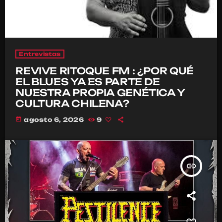
Entrevistas
REVIVE RITOQUE FM : ¿POR QUÉ
EL BLUES YA ES PARTE DE
NUESTRA PROPIA GENÉTICA Y
CULTURA CHILENA?
today
agosto 6, 2026
9
insert_link