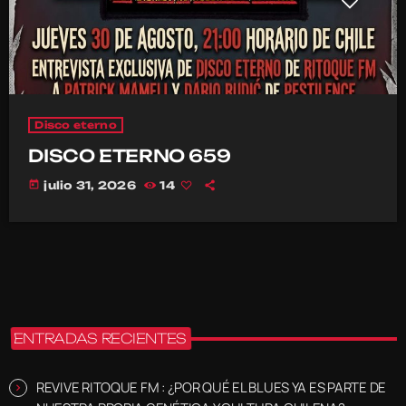
Disco eterno
DISCO ETERNO 659
today
julio 31, 2026
14
ENTRADAS RECIENTES
REVIVE RITOQUE FM : ¿POR QUÉ EL BLUES YA ES PARTE DE