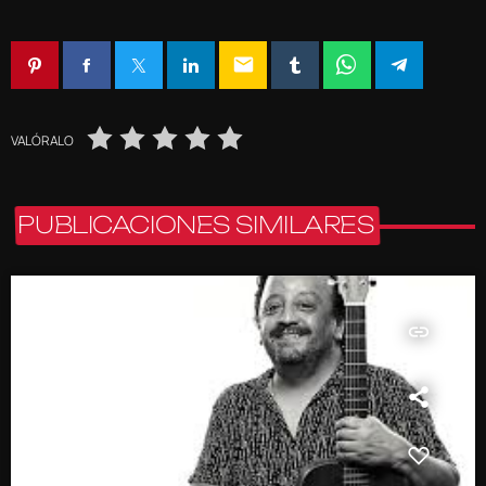
email
VALÓRALO
PUBLICACIONES SIMILARES
insert_link