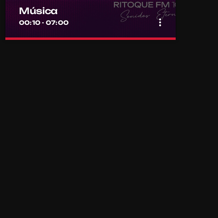
Música
more_vert
00:10 - 07:00
close
Música
Por el equipo Ritoque FM
Música