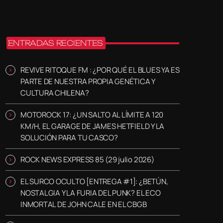
ENTRADAS RECIENTES
REVIVE RITOQUE FM : ¿POR QUÉ EL BLUES YA ES
PARTE DE NUESTRA PROPIA GENÉTICA Y
CULTURA CHILENA?
MOTOROCK 17: ¿UN SALTO AL LÍMITE A 120
KM/H, EL GARAGE DE JAMES HETFIELD Y LA
SOLUCIÓN PARA TU CASCO?
ROCK NEWS EXPRESS 85 (29 julio 2026)
EL SURCO OCULTO [ENTREGA #1]: ¿BETÚN,
NOSTALGIA Y LA FURIA DEL PUNK? EL ECO
INMORTAL DE JOHN CALE EN EL CBGB