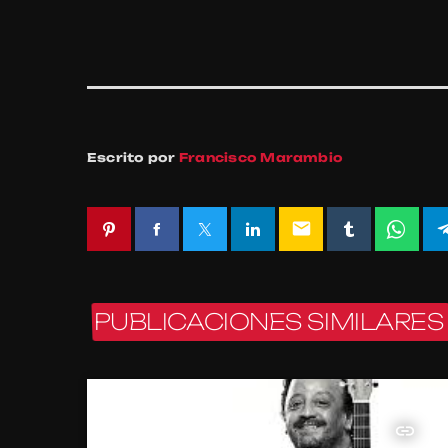
Escrito por
Francisco Marambio
email
PUBLICACIONES SIMILARES
insert_link