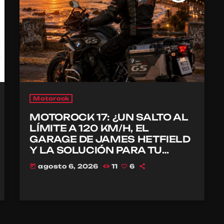
Motorock
MOTOROCK 17: ¿UN SALTO AL
LÍMITE A 120 KM/H, EL
GARAGE DE JAMES HETFIELD
Y LA SOLUCIÓN PARA TU
CASCO?
agosto 6, 2026
11
6
today