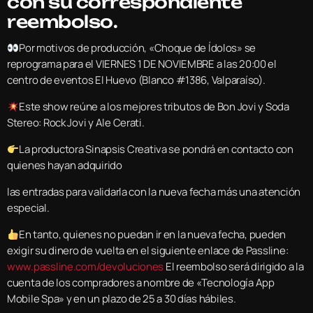
con su correspondiente
reembolso.
Por motivos de producción, «Choque de Ídolos» se
reprograma para el VIERNES 1 DE NOVIEMBRE a las 20:00 el
centro de eventos El Huevo (Blanco #1386, Valparaíso).
Este show reúne a los mejores tributos de Bon Jovi y Soda
Stereo: Rock Jovi y Ale Cerati.
La productora Sinapsis Creativa se pondrá en contacto con
quienes hayan adquirido
las entradas para validarla con la nueva fecha más una atención
especial.
En tanto, quienes no puedan ir en la nueva fecha, pueden
exigir su dinero de vuelta en el siguiente enlace de Passline:
www.passline.com/devoluciones
El reembolso será dirigido a la
cuenta de los compradores a nombre de «Tecnología App
Mobile Spa» y en un plazo de 25 a 30 días hábiles.