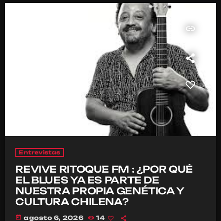
insert_link
Entrevistas
REVIVE RITOQUE FM : ¿POR QUÉ
EL BLUES YA ES PARTE DE
NUESTRA PROPIA GENÉTICA Y
CULTURA CHILENA?
today
agosto 6, 2026
14