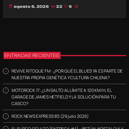
today
agosto 6, 2026
22
6
ENTRADAS RECIENTES
REVIVE RITOQUE FM : ¿POR QUÉ EL BLUES YA ES PARTE DE
NUESTRA PROPIA GENÉTICA Y CULTURA CHILENA?
MOTOROCK 17: ¿UN SALTO AL LÍMITE A 120 KM/H, EL
GARAGE DE JAMES HETFIELD Y LA SOLUCIÓN PARA TU
CASCO?
ROCK NEWS EXPRESS 85 (29 julio 2026)
EL SURCO OCULTO [ENTREGA #1]: ¿BETÚN, NOSTALGIA Y