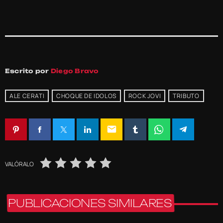
Escrito por
Diego Bravo
ALE CERATI
CHOQUE DE IDOLOS
ROCK JOVI
TRIBUTO
email
VALÓRALO
PUBLICACIONES SIMILARES