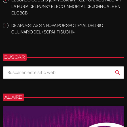
LA FURIA DEL PUNK? EL ECO INMORTAL DE JOHN CALE EN
EL CBGB
DE APUESTAS SIN ROPA POR SPOTIFY AL DELIRIO
CULINARIO DEL «SOPAI-PISUCHI»
BUSCAR
search
AL AIRE