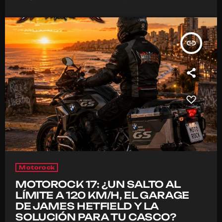
insert_link
Motorock
MOTOROCK 17: ¿UN SALTO AL
LÍMITE A 120 KM/H, EL GARAGE
DE JAMES HETFIELD Y LA
SOLUCIÓN PARA TU CASCO?