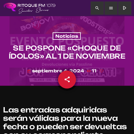
play_arrow
search
menu
Noticias
SE POSPONE «CHOQUE DE
ÍDOLOS» AL 1 DE NOVIEMBRE
septiembre 4, 2024
11
today
share
email
Las entradas adquiridas
serán válidas para la nueva
fecha o pueden ser devueltas