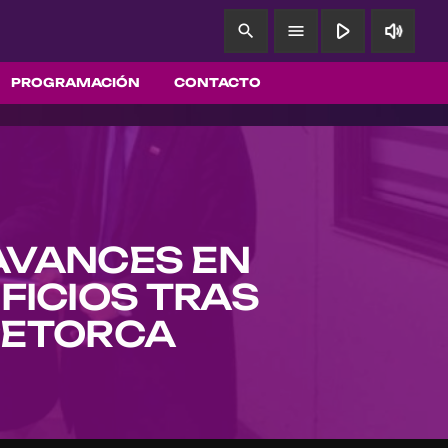
play_arrow
volume_up
search
menu
PROGRAMACIÓN
CONTACTO
AVANCES EN
FICIOS TRAS
PETORCA