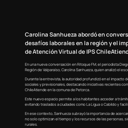
Carolina Sanhueza abordó en conversa
desafíos laborales en la región y el i
de Atención Virtual de IPS ChileAtien
En una nueva conversación en Ritoque FM, el periodista Diego 
Región de Valparaíso, Carolina Sanhueza, quien analizó el esce
Durante la entrevista, la autoridad profundizó en el impacto d
sociales y previsionales, destacando iniciativas recientes co
ChileAtiende en la comuna de Petorca.
Este nuevo espacio permite a los habitantes acceder a trám
evitando traslados a ciudades como La Ligua o Cabildo y facil
En ese contexto, Sanhueza subrayó la importancia de acercar
no solo optimizan el tiempo y los recursos de las personas, si
rurales.