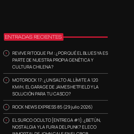
ENTRADAS RECIENTES
REVIVE RITOQUE FM : ¿POR QUÉ EL BLUES YA ES
PARTE DE NUESTRA PROPIA GENÉTICA Y
CULTURA CHILENA?
MOTOROCK 17: ¿UN SALTO AL LÍMITE A 120
KM/H, EL GARAGE DE JAMES HETFIELD Y LA
SOLUCIÓN PARA TU CASCO?
ROCK NEWS EXPRESS 85 (29 julio 2026)
EL SURCO OCULTO [ENTREGA #1]: ¿BETÚN,
NOSTALGIA Y LA FURIA DEL PUNK? EL ECO
INMORTAL DE JOHN CALE EN EL CBGB