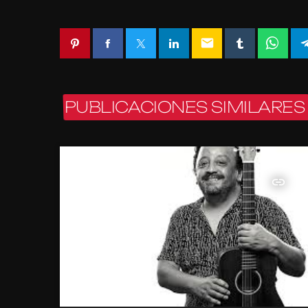
email
PUBLICACIONES SIMILARES
insert_link