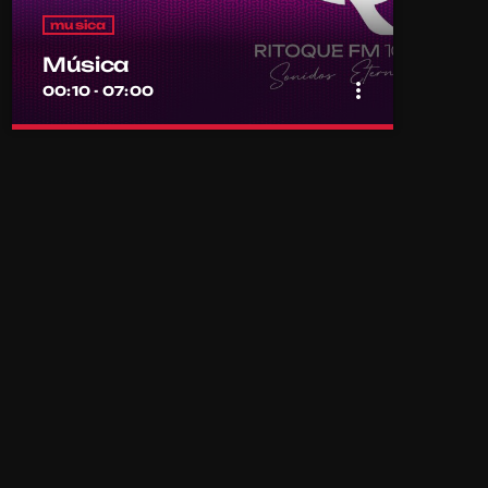
musica
Música
more_vert
00:10 - 07:00
close
Música
Por el equipo Ritoque FM
Música