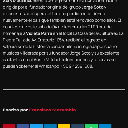
Sol y Medianoche
está de regreso con una nueva formación
dirigida por el fundador original del grupo
Jorge Soto
y
dispuestos a recuperar el terreno perdido recorriendo
nuevamente el país que también está renovado como ellos. El
concierto de este sábado 04 de febrero a las 21.00 hrs, de
homenaje a
Violeta Parra
en el local La Casa de la Cultura ex La
Piedra Feliz de Av. Errazuriz 1054, recibirá el regreso en
Valparaíso de la histórica banda chilena integrada por cuatro
músicos y
liderada por su fundador Jorge Soto y su excelente
cantante actual Annie Mitchel. Informaciones y reservas se
pueden obtener al WhatsApp + 56 9 4259 1688.
Escrito por
Francisco Marambio