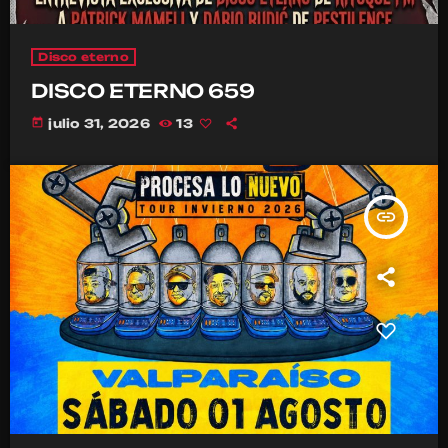
Disco eterno
DISCO ETERNO 659
today
julio 31, 2026
13
insert_link