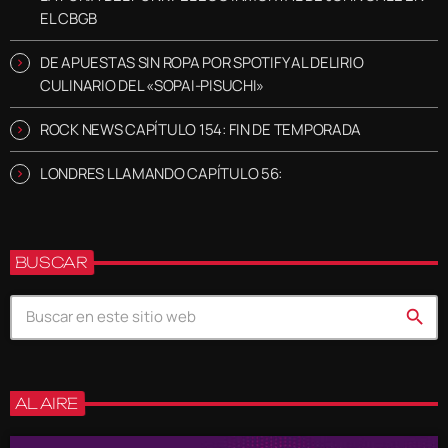
EL CBGB
DE APUESTAS SIN ROPA POR SPOTIFY AL DELIRIO
CULINARIO DEL «SOPAI-PISUCHI»
ROCK NEWS CAPÍTULO 154: FIN DE TEMPORADA
LONDRES LLAMANDO CAPÍTULO 56:
BUSCAR
search
AL AIRE