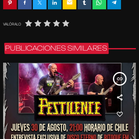
email
VALÓRALO
PUBLICACIONES SIMILARES
insert_link