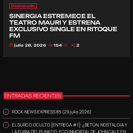
Destacada
SINERGIA ESTREMECE EL
TEATRO MAURI Y ESTRENA
EXCLUSIVO SINGLE EN RITOQUE
FM
today
julio 28, 2026
154
2
ENTRADAS RECIENTES
ROCK NEWS EXPRESS 85 (29 julio 2026)
EL SURCO OCULTO [ENTREGA #1]: ¿BETÚN, NOSTALGIA Y
LA FURIA DEL PUNK? EL ECO INMORTAL DE JOHN CALE EN