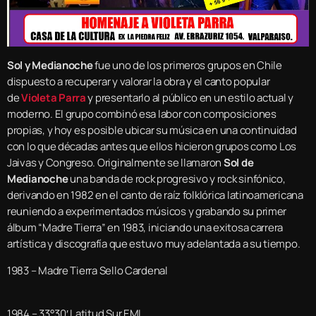
Sol y Medianoche
fue uno de los primeros grupos en Chile
dispuesto a recuperar y valorar la obra y el canto popular
de
Violeta Parra
y presentarlo al público en un estilo actual y
moderno. El grupo combinó esa labor con composiciones
propias, y hoy es posible ubicar su música en una continuidad
con lo que décadas antes que ellos hicieron grupos como Los
Jaivas y Congreso. Originalmente se llamaron
Sol de
Medianoche
una banda de rock progresivo y rock sinfónico,
derivando en 1982 en el canto de raíz folklórica latinoamericana
reuniendo a experimentados músicos y grabando su primer
álbum “Madre Tierra” en 1983, iniciando una exitosa carrera
artística y discografía que estuvo muy adelantada a su tiempo.
1983 – Madre Tierra Sello Cardenal
1984 – 33°30′ Latitud Sur EMI