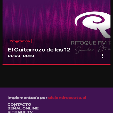
Programas
El Guitarrazo de las 12
more_vert
00:00 - 00:10
El Guitarrazo de las 12
close
Por el equipo Ritoque FM
Un momento breve donde el instrumento esencial del rock toma
protagonismo
Implementado por
alejandrocosta.cl
CONTACTO
SEÑAL ONLINE
RITOQUE TV