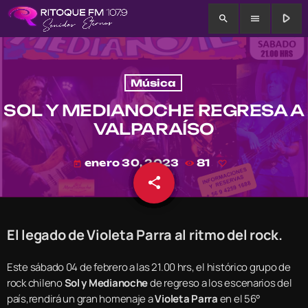
play_arrow
search
menu
Música
SOL Y MEDIANOCHE REGRESA A
VALPARAÍSO
enero 30, 2023
81
today
share
email
El legado de Violeta Parra al ritmo del rock.
Este sábado 04 de febrero a las 21.00 hrs, el histórico grupo de
rock chileno
Sol y Medianoche
de regreso a los escenarios del
país,rendirá un gran homenaje a
Violeta Parra
en el 56°