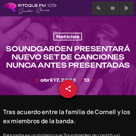
play_arrow
search
menu
Noticias
SOUNDGARDEN PRESENTARÁ
NUEVO SET DE CANCIONES
NUNCA ANTES PRESENTADAS
abril 17, 2023
13
today
share
email
Tras acuerdo entre la familia de Cornell y los
ex miembros de la banda.
Para nadie es un misterio que Soundgarden se constituyó