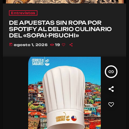
Entrevistas
DE APUESTAS SIN ROPA POR
SPOTIFY AL DELIRIO CULINARIO
DEL «SOPAI-PISUCHI»
today
agosto 1, 2026
19
insert_link