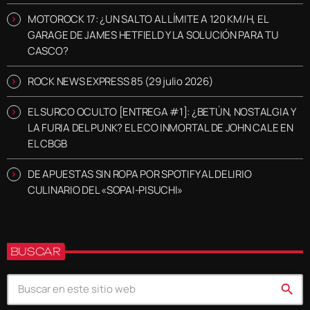
MOTOROCK 17: ¿UN SALTO AL LÍMITE A 120 KM/H, EL
GARAGE DE JAMES HETFIELD Y LA SOLUCIÓN PARA TU
CASCO?
ROCK NEWS EXPRESS 85 (29 julio 2026)
EL SURCO OCULTO [ENTREGA #1]: ¿BETÚN, NOSTALGIA Y
LA FURIA DEL PUNK? EL ECO INMORTAL DE JOHN CALE EN
EL CBGB
DE APUESTAS SIN ROPA POR SPOTIFY AL DELIRIO
CULINARIO DEL «SOPAI-PISUCHI»
BUSCAR
search