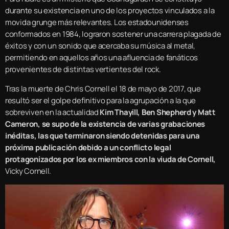
durante su existencia en uno de los proyectos vinculados a la
movida grunge más relevantes. Los estadounidenses
conformados en 1984, lograron sostener una carrera plagada de
éxitos y con un sonido que acercaba su música al metal,
permitiendo en aquellos años una afluencia de fanáticos
provenientes de distintas vertientes del rock.
Tras la muerte de Chris Cornell el 18 de mayo de 2017, que
resultó ser el golpe definitivo para la agrupación a la que
sobreviven en la actualidad
Kim Thayill, Ben Shepherd y Matt
Cameron, se supo de la existencia de varias grabaciones
inéditas, las que terminaron siendo detenidas para una
próxima publicación debido a un conflicto legal
protagonizados por los ex miembros con la viuda de Cornell,
Vicky Cornell.