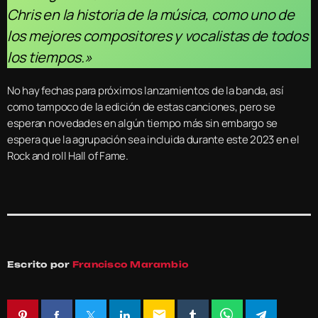
Chris en la historia de la música, como uno de
los mejores compositores y vocalistas de todos
los tiempos.»
No hay fechas para próximos lanzamientos de la banda, así
como tampoco de la edición de estas canciones, pero se
esperan novedades en algún tiempo más sin embargo se
espera que la agrupación sea incluida durante este 2023 en el
Rock and roll Hall of Fame.
Escrito por
Francisco Marambio
email