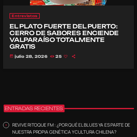
Entrevistas
EL PLATO FUERTE DEL PUERTO:
CERRO DE SABORES ENCIENDE
VALPARAÍSO TOTALMENTE
GRATIS
today
julio 28, 2026
25
ENTRADAS RECIENTES
REVIVE RITOQUE FM : ¿POR QUÉ EL BLUES YA ES PARTE DE
NUESTRA PROPIA GENÉTICA Y CULTURA CHILENA?