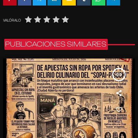
VALÓRALO
PUBLICACIONES SIMILARES
insert_link