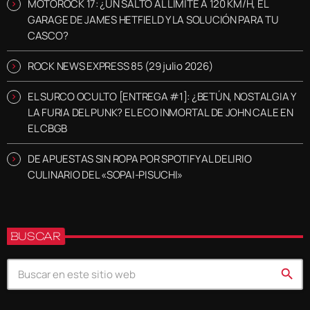
MOTOROCK 17: ¿UN SALTO AL LÍMITE A 120 KM/H, EL
GARAGE DE JAMES HETFIELD Y LA SOLUCIÓN PARA TU
CASCO?
ROCK NEWS EXPRESS 85 (29 julio 2026)
EL SURCO OCULTO [ENTREGA #1]: ¿BETÚN, NOSTALGIA Y
LA FURIA DEL PUNK? EL ECO INMORTAL DE JOHN CALE EN
EL CBGB
DE APUESTAS SIN ROPA POR SPOTIFY AL DELIRIO
CULINARIO DEL «SOPAI-PISUCHI»
BUSCAR
search