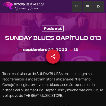
play_arrow
search
menu
Podcast
SUNDAY BLUES CAPÍTULO 013
septiembre 23, 2023
13
today
share
email
Trece capítulos ya de SUNDAY BLUES y en este programa
recorreremos la ancestral historia africana del “Hermano
Conejo”, recogida en diversos blues, además repasamos la
historia del bluesman Eric Clapton, eso y mucho más con LVIS IV
y el apoyo de THE BEAT MUSIC STORE.