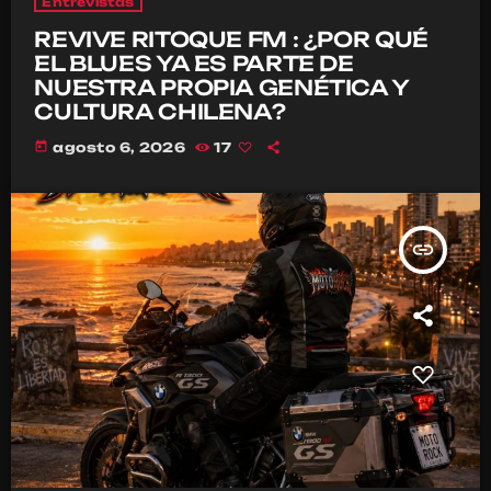
Entrevistas
REVIVE RITOQUE FM : ¿POR QUÉ
EL BLUES YA ES PARTE DE
NUESTRA PROPIA GENÉTICA Y
CULTURA CHILENA?
today
agosto 6, 2026
17
insert_link