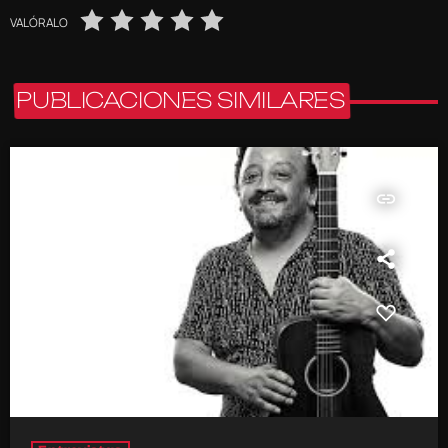
VALÓRALO
PUBLICACIONES SIMILARES
insert_link