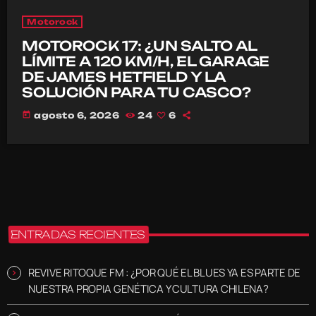
Motorock
MOTOROCK 17: ¿UN SALTO AL
LÍMITE A 120 KM/H, EL GARAGE
DE JAMES HETFIELD Y LA
SOLUCIÓN PARA TU CASCO?
today
agosto 6, 2026
24
6
ENTRADAS RECIENTES
REVIVE RITOQUE FM : ¿POR QUÉ EL BLUES YA ES PARTE DE
NUESTRA PROPIA GENÉTICA Y CULTURA CHILENA?