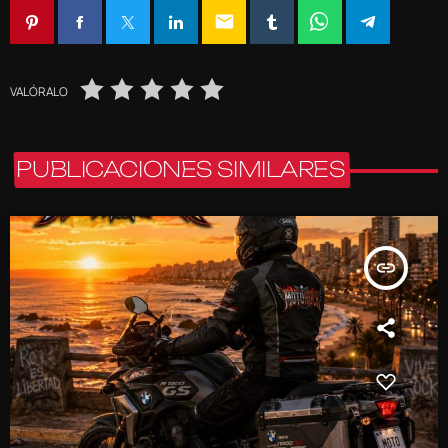
email
VALÓRALO
PUBLICACIONES SIMILARES
insert_link