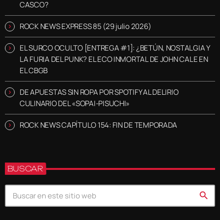
CASCO?
ROCK NEWS EXPRESS 85 (29 julio 2026)
EL SURCO OCULTO [ENTREGA #1]: ¿BETÚN, NOSTALGIA Y
LA FURIA DEL PUNK? EL ECO INMORTAL DE JOHN CALE EN
EL CBGB
DE APUESTAS SIN ROPA POR SPOTIFY AL DELIRIO
CULINARIO DEL «SOPAI-PISUCHI»
ROCK NEWS CAPÍTULO 154: FIN DE TEMPORADA
BUSCAR
search