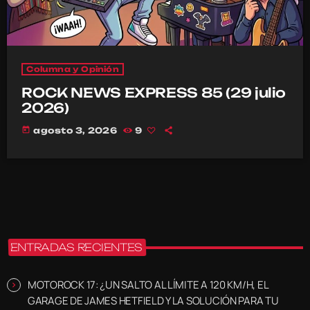
Columna y Opinión
ROCK NEWS EXPRESS 85 (29 julio
2026)
today
agosto 3, 2026
9
ENTRADAS RECIENTES
MOTOROCK 17: ¿UN SALTO AL LÍMITE A 120 KM/H, EL
GARAGE DE JAMES HETFIELD Y LA SOLUCIÓN PARA TU