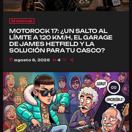
Motorock
MOTOROCK 17: ¿UN SALTO AL
LÍMITE A 120 KM/H, EL GARAGE
DE JAMES HETFIELD Y LA
SOLUCIÓN PARA TU CASCO?
today
agosto 6, 2026
4
insert_link