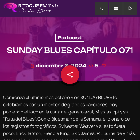
play_arrow
search
menu
Podcast
SUNDAY BLUES CAPÍTULO 071
diciembre 3, 2024
9
today
share
email
Comienza el último mes del año y en SUNDAY BLUES lo
celebramos con un montón de grandes canciones, hoy
poniendo el foco en la cuna del genero azul, Mississippi y su
“Ruta del Blues”. Como Bluesman de la Semana, el pionero de
los registros fonográficos, Sylvester Weaver y sí esto fuera
poco, Eric Clapton, Freddie King, Skip James, R L Burnside y más.