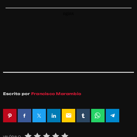
Escrito por
Francisco Marambio
email
VALÓRALO