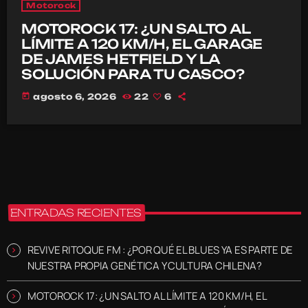
Motorock
MOTOROCK 17: ¿UN SALTO AL
LÍMITE A 120 KM/H, EL GARAGE
DE JAMES HETFIELD Y LA
SOLUCIÓN PARA TU CASCO?
today
agosto 6, 2026
22
6
ENTRADAS RECIENTES
REVIVE RITOQUE FM : ¿POR QUÉ EL BLUES YA ES PARTE DE
NUESTRA PROPIA GENÉTICA Y CULTURA CHILENA?
MOTOROCK 17: ¿UN SALTO AL LÍMITE A 120 KM/H, EL