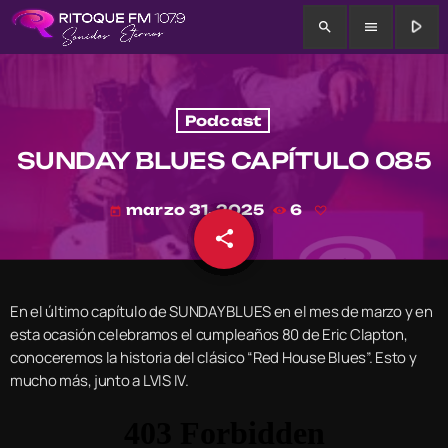
play_arrow
search
menu
Podcast
SUNDAY BLUES CAPÍTULO 085
marzo 31, 2025
6
today
share
email
En el último capítulo de SUNDAY BLUES en el mes de marzo y en
esta ocasión celebramos el cumpleaños 80 de Eric Clapton,
conoceremos la historia del clásico “Red House Blues”. Esto y
mucho más, junto a LVIS IV.