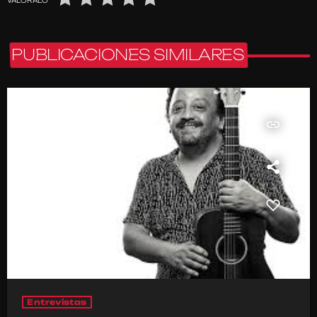
PUBLICACIONES SIMILARES
insert_link
Entrevistas