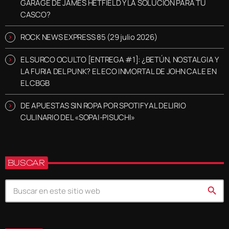
GARAGE DE JAMES HETFIELD Y LA SOLUCIÓN PARA TU
CASCO?
ROCK NEWS EXPRESS 85 (29 julio 2026)
EL SURCO OCULTO [ENTREGA #1]: ¿BETÚN, NOSTALGIA Y
LA FURIA DEL PUNK? EL ECO INMORTAL DE JOHN CALE EN
EL CBGB
DE APUESTAS SIN ROPA POR SPOTIFY AL DELIRIO
CULINARIO DEL «SOPAI-PISUCHI»
BUSCAR
search