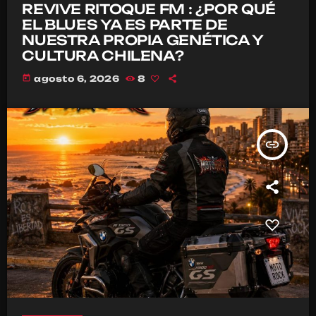
REVIVE RITOQUE FM : ¿POR QUÉ
EL BLUES YA ES PARTE DE
NUESTRA PROPIA GENÉTICA Y
CULTURA CHILENA?
today
agosto 6, 2026
8
insert_link