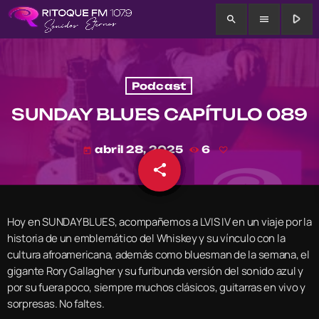
play_arrow
search
menu
Podcast
SUNDAY BLUES CAPÍTULO 089
abril 28, 2025
6
today
share
email
Hoy en SUNDAY BLUES, acompañemos a LVIS IV en un viaje por la
historia de un emblemático del Whiskey y su vínculo con la
cultura afroamericana, además como bluesman de la semana, el
gigante Rory Gallagher y su furibunda versión del sonido azul y
por su fuera poco, siempre muchos clásicos, guitarras en vivo y
sorpresas. No faltes.