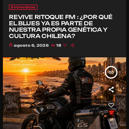
Entrevistas
REVIVE RITOQUE FM : ¿POR QUÉ
EL BLUES YA ES PARTE DE
NUESTRA PROPIA GENÉTICA Y
CULTURA CHILENA?
today
agosto 6, 2026
18
insert_link