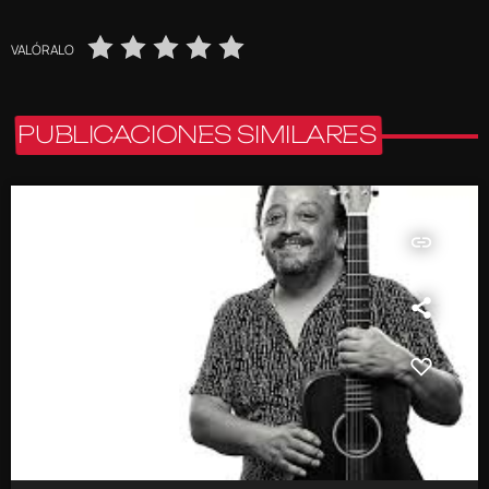
VALÓRALO
PUBLICACIONES SIMILARES
insert_link