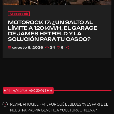
Motorock
MOTOROCK 17: ¿UN SALTO AL
LÍMITE A 120 KM/H, EL GARAGE
DE JAMES HETFIELD Y LA
SOLUCIÓN PARA TU CASCO?
today
agosto 6, 2026
24
6
ENTRADAS RECIENTES
REVIVE RITOQUE FM : ¿POR QUÉ EL BLUES YA ES PARTE DE
NUESTRA PROPIA GENÉTICA Y CULTURA CHILENA?