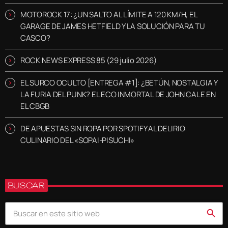
MOTOROCK 17: ¿UN SALTO AL LÍMITE A 120 KM/H, EL
GARAGE DE JAMES HETFIELD Y LA SOLUCIÓN PARA TU
CASCO?
ROCK NEWS EXPRESS 85 (29 julio 2026)
EL SURCO OCULTO [ENTREGA #1]: ¿BETÚN, NOSTALGIA Y
LA FURIA DEL PUNK? EL ECO INMORTAL DE JOHN CALE EN
EL CBGB
DE APUESTAS SIN ROPA POR SPOTIFY AL DELIRIO
CULINARIO DEL «SOPAI-PISUCHI»
BUSCAR
search