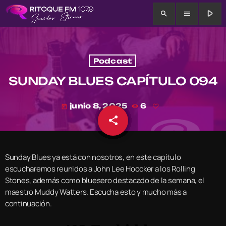
play_arrow
search
menu
Podcast
SUNDAY BLUES CAPÍTULO 094
junio 8, 2025
6
today
share
email
Sunday Blues ya está con nosotros, en este capítulo
escucharemos reunidos a John Lee Hoocker a los Rolling
Stones, además como bluesero destacado de la semana, el
maestro Muddy Watters. Escucha esto y mucho más a
continuación.