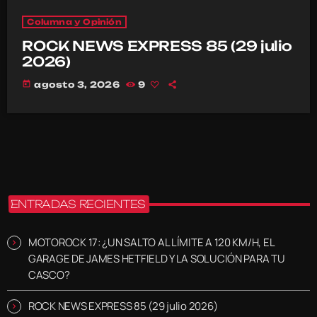
Columna y Opinión
ROCK NEWS EXPRESS 85 (29 julio
2026)
today
agosto 3, 2026
9
ENTRADAS RECIENTES
MOTOROCK 17: ¿UN SALTO AL LÍMITE A 120 KM/H, EL
GARAGE DE JAMES HETFIELD Y LA SOLUCIÓN PARA TU
CASCO?
ROCK NEWS EXPRESS 85 (29 julio 2026)