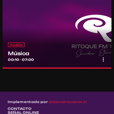
musica
Música
more_vert
00:10 - 07:00
Música
close
Por el equipo Ritoque FM
Música
Implementado por
alejandrocosta.cl
CONTACTO
SEÑAL ONLINE