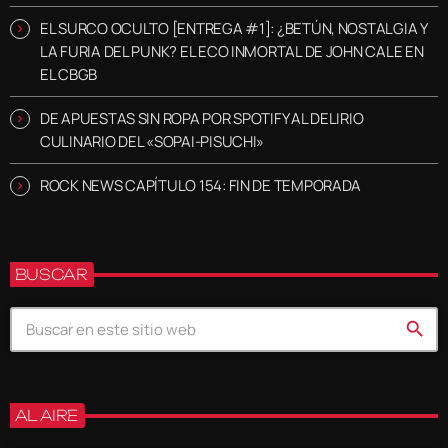
EL SURCO OCULTO [ENTREGA #1]: ¿BETÚN, NOSTALGIA Y
LA FURIA DEL PUNK? EL ECO INMORTAL DE JOHN CALE EN
EL CBGB
DE APUESTAS SIN ROPA POR SPOTIFY AL DELIRIO
CULINARIO DEL «SOPAI-PISUCHI»
ROCK NEWS CAPÍTULO 154: FIN DE TEMPORADA
BUSCAR
search
AL AIRE