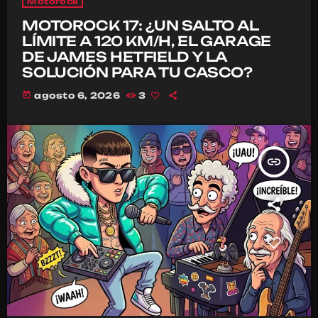
Motorock
MOTOROCK 17: ¿UN SALTO AL
LÍMITE A 120 KM/H, EL GARAGE
DE JAMES HETFIELD Y LA
SOLUCIÓN PARA TU CASCO?
today
agosto 6, 2026
3
insert_link