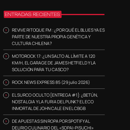
ENTRADAS RECIENTES
REVIVE RITOQUE FM : ¿POR QUÉ EL BLUES YA ES
PARTE DE NUESTRA PROPIA GENÉTICA Y
CULTURA CHILENA?
MOTOROCK 17: ¿UN SALTO AL LÍMITE A 120
KM/H, EL GARAGE DE JAMES HETFIELD Y LA
SOLUCIÓN PARA TU CASCO?
ROCK NEWS EXPRESS 85 (29 julio 2026)
EL SURCO OCULTO [ENTREGA #1]: ¿BETÚN,
NOSTALGIA Y LA FURIA DEL PUNK? EL ECO
INMORTAL DE JOHN CALE EN EL CBGB
DE APUESTAS SIN ROPA POR SPOTIFY AL
DELIRIO CULINARIO DEL «SOPAI-PISUCHI»