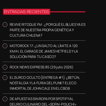
ENTRADAS RECIENTES
REVIVE RITOQUE FM : ¿POR QUÉ EL BLUES YA ES
PARTE DE NUESTRA PROPIA GENÉTICA Y
CULTURA CHILENA?
MOTOROCK 17: ¿UN SALTO AL LÍMITE A 120
KM/H, EL GARAGE DE JAMES HETFIELD Y LA
SOLUCIÓN PARA TU CASCO?
ROCK NEWS EXPRESS 85 (29 julio 2026)
EL SURCO OCULTO [ENTREGA #1]: ¿BETÚN,
NOSTALGIA Y LA FURIA DEL PUNK? EL ECO
INMORTAL DE JOHN CALE EN EL CBGB
DE APUESTAS SIN ROPA POR SPOTIFY AL
DELIRIO CULINARIO DEL «SOPAI-PISUCHI»