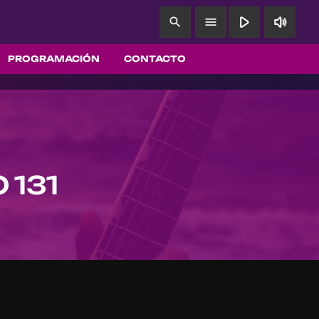
play_arrow
volume_up
search
menu
PROGRAMACIÓN
CONTACTO
 131