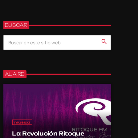
BUSCAR
search
AL AIRE
musica
La Revolución Ritoque