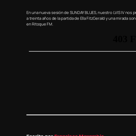
En una nueva sesión de SUNDAY BLUES, nuestro LVIS IV nos pre
a treinta años de la partida de Ella FitzGerald y una mirada
en Ritoque FM.