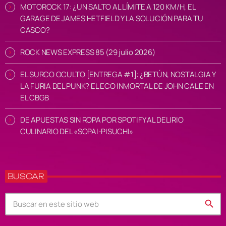
MOTOROCK 17: ¿UN SALTO AL LÍMITE A 120 KM/H, EL
GARAGE DE JAMES HETFIELD Y LA SOLUCIÓN PARA TU
CASCO?
ROCK NEWS EXPRESS 85 (29 julio 2026)
EL SURCO OCULTO [ENTREGA #1]: ¿BETÚN, NOSTALGIA Y
LA FURIA DEL PUNK? EL ECO INMORTAL DE JOHN CALE EN
EL CBGB
DE APUESTAS SIN ROPA POR SPOTIFY AL DELIRIO
CULINARIO DEL «SOPAI-PISUCHI»
BUSCAR
search