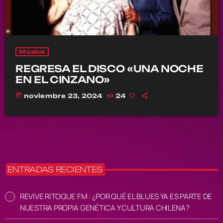
Música
REGRESA EL DISCO «UNA NOCHE
EN EL CINZANO»
today
noviembre 23, 2024
24
ENTRADAS RECIENTES
REVIVE RITOQUE FM : ¿POR QUÉ EL BLUES YA ES PARTE DE
NUESTRA PROPIA GENÉTICA Y CULTURA CHILENA?