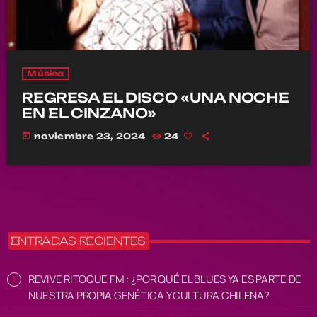
Música
REGRESA EL DISCO «UNA NOCHE
EN EL CINZANO»
today
noviembre 23, 2024
24
ENTRADAS RECIENTES
REVIVE RITOQUE FM : ¿POR QUÉ EL BLUES YA ES PARTE DE
NUESTRA PROPIA GENÉTICA Y CULTURA CHILENA?