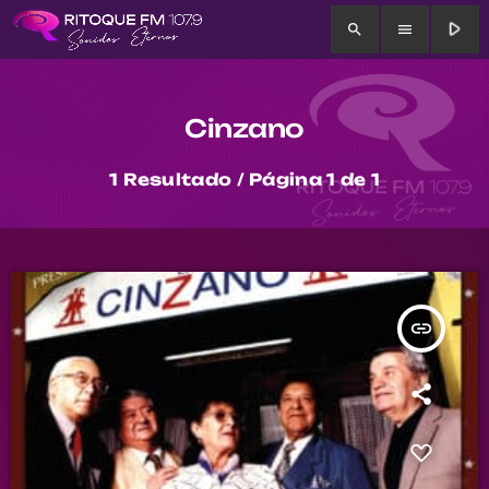
play_arrow
search
menu
Cinzano
1 Resultado / Página 1 de 1
insert_link