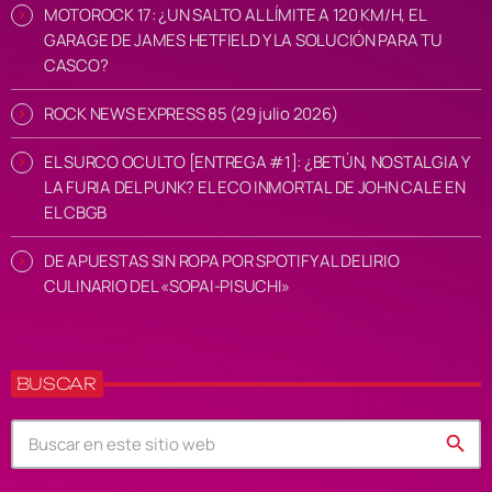
MOTOROCK 17: ¿UN SALTO AL LÍMITE A 120 KM/H, EL
GARAGE DE JAMES HETFIELD Y LA SOLUCIÓN PARA TU
CASCO?
ROCK NEWS EXPRESS 85 (29 julio 2026)
EL SURCO OCULTO [ENTREGA #1]: ¿BETÚN, NOSTALGIA Y
LA FURIA DEL PUNK? EL ECO INMORTAL DE JOHN CALE EN
EL CBGB
DE APUESTAS SIN ROPA POR SPOTIFY AL DELIRIO
CULINARIO DEL «SOPAI-PISUCHI»
BUSCAR
search