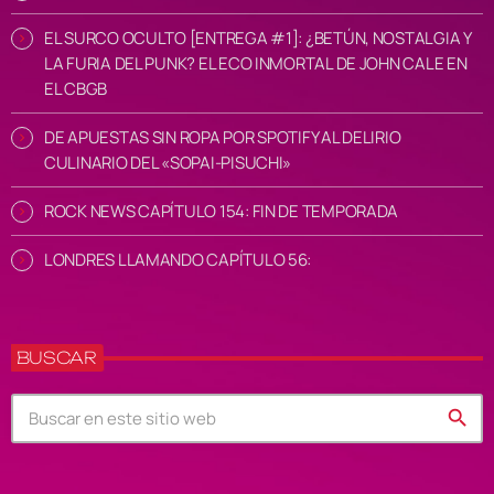
EL SURCO OCULTO [ENTREGA #1]: ¿BETÚN, NOSTALGIA Y
LA FURIA DEL PUNK? EL ECO INMORTAL DE JOHN CALE EN
EL CBGB
DE APUESTAS SIN ROPA POR SPOTIFY AL DELIRIO
CULINARIO DEL «SOPAI-PISUCHI»
ROCK NEWS CAPÍTULO 154: FIN DE TEMPORADA
LONDRES LLAMANDO CAPÍTULO 56:
BUSCAR
search