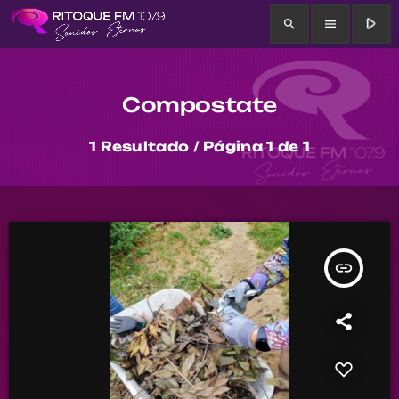
play_arrow
search
menu
Compostate
1 Resultado / Página 1 de 1
insert_link