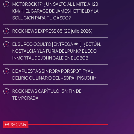
MOTOROCK 17: ¿UN SALTO AL LÍMITE A 120
KM/H, EL GARAGE DE JAMES HETFIELD Y LA
SOLUCIÓN PARA TU CASCO?
ROCK NEWS EXPRESS 85 (29 julio 2026)
EL SURCO OCULTO [ENTREGA #1]: ¿BETÚN,
NOSTALGIA Y LA FURIA DEL PUNK? EL ECO
INMORTAL DE JOHN CALE EN EL CBGB
DE APUESTAS SIN ROPA POR SPOTIFY AL
DELIRIO CULINARIO DEL «SOPAI-PISUCHI»
ROCK NEWS CAPÍTULO 154: FIN DE
TEMPORADA
BUSCAR