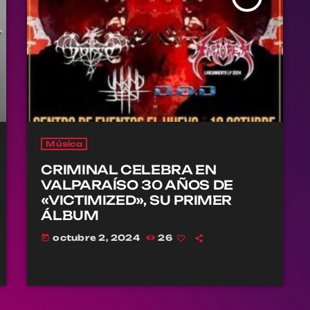
Música
CRIMINAL CELEBRA EN
VALPARAÍSO 30 AÑOS DE
«VICTIMIZED», SU PRIMER
ÁLBUM
octubre 2, 2024
26
today