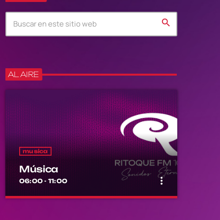
search
AL AIRE
musica
Música
more_vert
06:00 - 11:00
close
Música