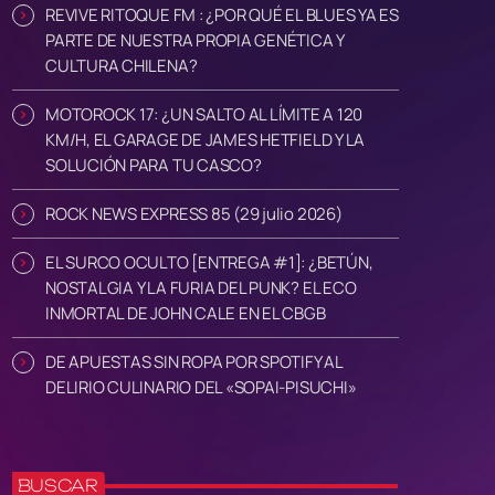
REVIVE RITOQUE FM : ¿POR QUÉ EL BLUES YA ES
PARTE DE NUESTRA PROPIA GENÉTICA Y
CULTURA CHILENA?
MOTOROCK 17: ¿UN SALTO AL LÍMITE A 120
KM/H, EL GARAGE DE JAMES HETFIELD Y LA
SOLUCIÓN PARA TU CASCO?
ROCK NEWS EXPRESS 85 (29 julio 2026)
EL SURCO OCULTO [ENTREGA #1]: ¿BETÚN,
NOSTALGIA Y LA FURIA DEL PUNK? EL ECO
INMORTAL DE JOHN CALE EN EL CBGB
DE APUESTAS SIN ROPA POR SPOTIFY AL
DELIRIO CULINARIO DEL «SOPAI-PISUCHI»
BUSCAR