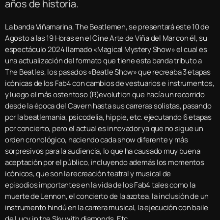
años de historia.
La banda Viñamarina, The Beatlemen, se presentará este 10 de
Agosto a las 19 Horas en el Cine Arte de Viña del Mar con él, su
espectáculo 2024 llamado «Magical Mystery Show» el cual es
una actualización del formato que tiene esta banda tributo a
The Beatles, los pasados «Beatle Show» que recreaba 3 etapas
icónicas de los Fab4 con cambios de vestuarios e instrumentos,
y luego el más ostentoso (R)evolution que hacía un recorrido
desde la época del Cavern hasta sus carreras solistas, pasando
por la beatlemania, psicodelia, hippie, etc. ejecutando 6 etapas
por concierto, pero el actual es innovador ya que no sigue un
orden cronológico, haciendo cada show diferente y más
sorpresivos para la audiencia, lo que ha causado muy buena
aceptación por el público, incluyendo además los momentos
icónicos, que son la recreación teatral y musical de
episodios importantes en la vida de los Fab4 tales como la
muerte de Lennon, el concierto de la azotea, la inclusión de un
instrumento hindú en la carrera musical, la ejecución con baile
de Lucy in the Sky with diamonds, Etc.