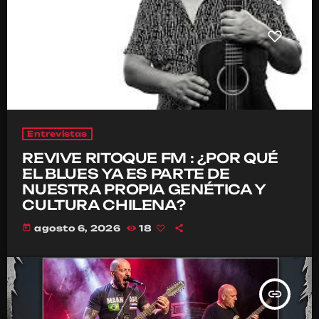
Entrevistas
REVIVE RITOQUE FM : ¿POR QUÉ
EL BLUES YA ES PARTE DE
NUESTRA PROPIA GENÉTICA Y
CULTURA CHILENA?
today
agosto 6, 2026
18
insert_link