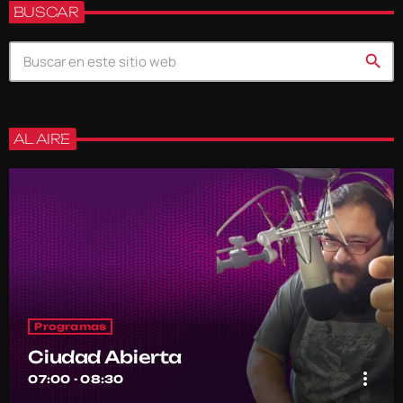
BUSCAR
search
AL AIRE
Programas
Ciudad Abierta
more_vert
07:00 - 08:30