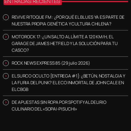
ENTRADAS RECIENTES
REVIVE RITOQUE FM : ¿POR QUÉ EL BLUES YA ES PARTE DE
NUESTRA PROPIA GENÉTICA Y CULTURA CHILENA?
MOTOROCK 17: ¿UN SALTO AL LÍMITE A 120 KM/H, EL
GARAGE DE JAMES HETFIELD Y LA SOLUCIÓN PARA TU
CASCO?
ROCK NEWS EXPRESS 85 (29 julio 2026)
EL SURCO OCULTO [ENTREGA #1]: ¿BETÚN, NOSTALGIA Y
LA FURIA DEL PUNK? EL ECO INMORTAL DE JOHN CALE EN
EL CBGB
DE APUESTAS SIN ROPA POR SPOTIFY AL DELIRIO
CULINARIO DEL «SOPAI-PISUCHI»