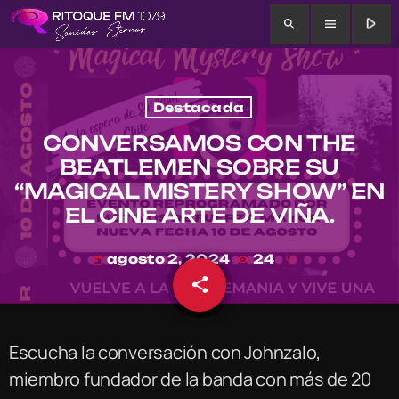
play_arrow
search
menu
Destacada
CONVERSAMOS CON THE
BEATLEMEN SOBRE SU
“MAGICAL MISTERY SHOW” EN
EL CINE ARTE DE VIÑA.
agosto 2, 2024
24
today
share
email
Escucha la conversación con Johnzalo,
miembro fundador de la banda con más de 20