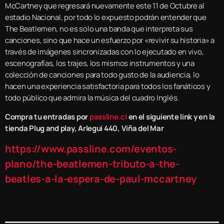
McCartney que regresará nuevamente este 11 de Octubre al
estadio Nacional, por todo lo expuesto podrán entender que
The Beatlemen, no es solo una banda que interpreta sus
canciones, sino que hace un esfuerzo por «revivir su historia» a
través de imágenes sincronizadas con lo ejecutado en vivo,
escenografías, los trajes, los mismos instrumentos y una
colección de canciones para todo gusto de la audiencia, lo
hacen una experiencia satisfactoria para todos los fanáticos y
todo público que admira la música del cuadro Inglés.
Compra tu entradas por
passline.cl
en el siguiente link y en la
tienda Plug and play, Arlegui 440, Viña del Mar
https://www.passline.com/eventos-
plano/the-beatlemen-tributo-a-the-
beatles-a-la-espera-de-paul-mccartney