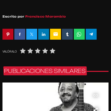
Escrito por
Francisco Marambio
email
VALÓRALO
PUBLICACIONES SIMILARES
insert_link