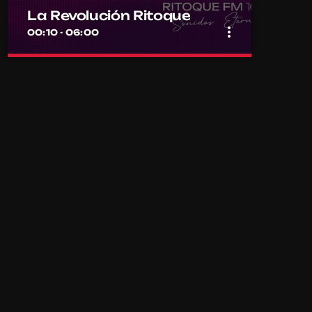
La Revolución Ritoque
more_vert
00:10 - 06:00
close
La Revolución Ritoque
Con DJ Andrés Romero
Porque el rock también se baila y se mezcla