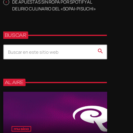
DE APUESTAS SIN ROPA POR SPOTIFY AL
DELIRIO CULINARIO DEL «SOPAI-PISUCHI»
BUSCAR
search
AL AIRE
musica