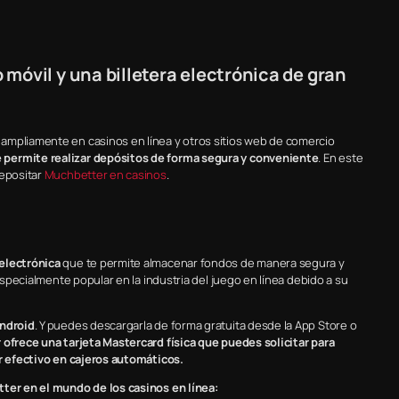
móvil y una billetera electrónica de gran
 ampliamente en casinos en línea y otros sitios web de comercio
 permite realizar depósitos de forma segura y conveniente
. En este
depositar
Muchbetter en casinos
.
 electrónica
que te permite almacenar fondos de manera segura y
 especialmente popular en la industria del juego en línea debido a su
Android
. Y puedes descargarla de forma gratuita desde la App Store o
ofrece una tarjeta Mastercard física que puedes solicitar para
ar efectivo en cajeros automáticos.
tter en el mundo de los casinos en línea: