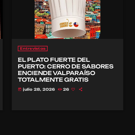
Entrevistas
EL PLATO FUERTE DEL
PUERTO: CERRO DE SABORES
ENCIENDE VALPARAÍSO
TOTALMENTE GRATIS
julio 28, 2026
26
today