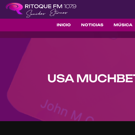
INICIO
NOTICIAS
MÚSICA
USA MUCHBET