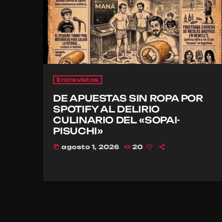
Entrevistas
DE APUESTAS SIN ROPA POR
SPOTIFY AL DELIRIO
CULINARIO DEL «SOPAI-
PISUCHI»
agosto 1, 2026
20
today