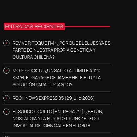
ENTRADAS RECIENTES
REVIVE RITOQUE FM : ¿POR QUÉ EL BLUES YA ES
PARTE DE NUESTRA PROPIA GENÉTICA Y
CULTURA CHILENA?
MOTOROCK 17: ¿UN SALTO AL LÍMITE A 120
KM/H, EL GARAGE DE JAMES HETFIELD Y LA
SOLUCIÓN PARA TU CASCO?
ROCK NEWS EXPRESS 85 (29 julio 2026)
EL SURCO OCULTO [ENTREGA #1]: ¿BETÚN,
NOSTALGIA Y LA FURIA DEL PUNK? EL ECO
INMORTAL DE JOHN CALE EN EL CBGB