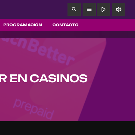
play_arrow
volume_up
search
menu
PROGRAMACIÓN
CONTACTO
R EN CASINOS