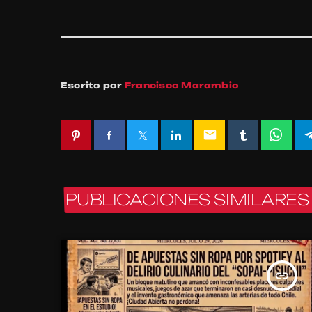
Escrito por
Francisco Marambio
email
PUBLICACIONES SIMILARES
insert_link