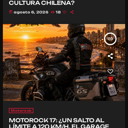
CULTURA CHILENA?
today
agosto 6, 2026
18
insert_link
Motorock
MOTOROCK 17: ¿UN SALTO AL
LÍMITE A 120 KM/H, EL GARAGE