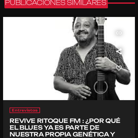
PUBLICACIONES SIMILARES
insert_link
Entrevistas
REVIVE RITOQUE FM : ¿POR QUÉ
EL BLUES YA ES PARTE DE
NUESTRA PROPIA GENÉTICA Y