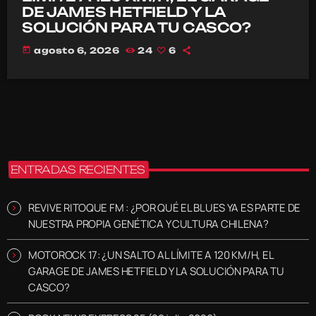
DE JAMES HETFIELD Y LA
SOLUCIÓN PARA TU CASCO?
today
agosto 6, 2026
24
6
ENTRADAS RECIENTES
REVIVE RITOQUE FM : ¿POR QUÉ EL BLUES YA ES PARTE DE
NUESTRA PROPIA GENÉTICA Y CULTURA CHILENA?
MOTOROCK 17: ¿UN SALTO AL LÍMITE A 120 KM/H, EL
GARAGE DE JAMES HETFIELD Y LA SOLUCIÓN PARA TU
CASCO?