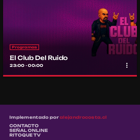
Programas
El Club Del Ruido
more_vert
23:00 - 00:00
El Club Del Ruido
close
Conducido por Pamela Miranda y Claudio
Molina
Aquí el metal se siente en los huesos y se vive sin concesiones
Implementado por
alejandrocosta.cl
CONTACTO
SEÑAL ONLINE
RITOQUE TV