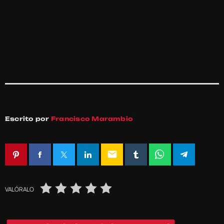
Escrito por
Francisco Marambio
email
VALÓRALO