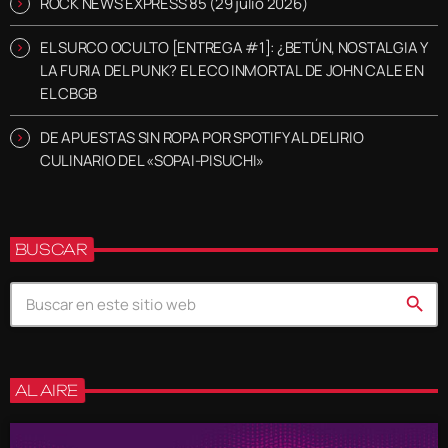
ROCK NEWS EXPRESS 85 (29 julio 2026)
EL SURCO OCULTO [ENTREGA #1]: ¿BETÚN, NOSTALGIA Y
LA FURIA DEL PUNK? EL ECO INMORTAL DE JOHN CALE EN
EL CBGB
DE APUESTAS SIN ROPA POR SPOTIFY AL DELIRIO
CULINARIO DEL «SOPAI-PISUCHI»
BUSCAR
search
AL AIRE