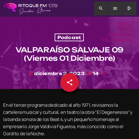
play_arrow
search
menu
Podcast
VALPARAÍSO SALVAJE 09
(Viernes 01 Diciembre)
diciembre 2, 2023
14
today
share
email
En el tercer programa dedicado al año 1971, revisamos la
cartelera musical y cultural, en teatro la obra “El Degeneresis”y
la banda sonora de los Beat 4,y un pequeño homenaje al
empresario Jorge Valdivia Figueroa, más conocido como el
Gordito de la Noche.