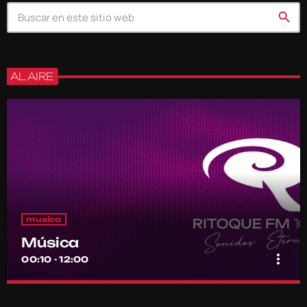
search
AL AIRE
musica
Música
more_vert
00:10 - 12:00
Música
close