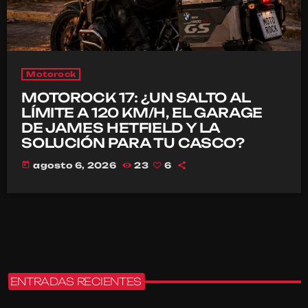
Motorock
MOTOROCK 17: ¿UN SALTO AL
LÍMITE A 120 KM/H, EL GARAGE
DE JAMES HETFIELD Y LA
SOLUCIÓN PARA TU CASCO?
today
agosto 6, 2026
23
6
ENTRADAS RECIENTES