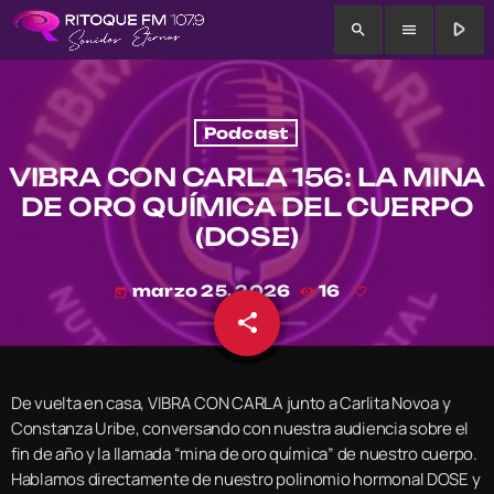
play_arrow
search
menu
Podcast
VIBRA CON CARLA 156: LA MINA
DE ORO QUÍMICA DEL CUERPO
(DOSE)
marzo 25, 2026
16
today
share
email
De vuelta en casa, VIBRA CON CARLA junto a Carlita Novoa y
Constanza Uribe, conversando con nuestra audiencia sobre el
fin de año y la llamada “mina de oro química” de nuestro cuerpo.
Hablamos directamente de nuestro polinomio hormonal DOSE y