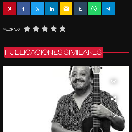
email
VALÓRALO
PUBLICACIONES SIMILARES
insert_link