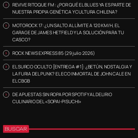
REVIVE RITOQUE FM : ¿POR QUÉ EL BLUES YA ES PARTE DE
NUESTRA PROPIA GENÉTICA Y CULTURA CHILENA?
MOTOROCK 17: ¿UN SALTO AL LÍMITE A 120 KM/H, EL
GARAGE DE JAMES HETFIELD Y LA SOLUCIÓN PARA TU
CASCO?
ROCK NEWS EXPRESS 85 (29 julio 2026)
EL SURCO OCULTO [ENTREGA #1]: ¿BETÚN, NOSTALGIA Y
LA FURIA DEL PUNK? EL ECO INMORTAL DE JOHN CALE EN
EL CBGB
DE APUESTAS SIN ROPA POR SPOTIFY AL DELIRIO
CULINARIO DEL «SOPAI-PISUCHI»
BUSCAR