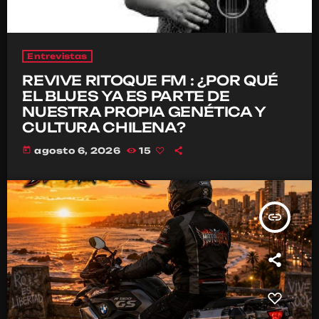
Entrevistas
REVIVE RITOQUE FM : ¿POR QUÉ
EL BLUES YA ES PARTE DE
NUESTRA PROPIA GENÉTICA Y
CULTURA CHILENA?
today
agosto 6, 2026
15
insert_link