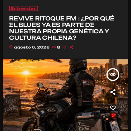
Entrevistas
REVIVE RITOQUE FM : ¿POR QUÉ
EL BLUES YA ES PARTE DE
NUESTRA PROPIA GENÉTICA Y
CULTURA CHILENA?
today
agosto 6, 2026
8
insert_link