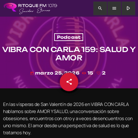
play_arrow
search
menu
Podcast
VIBRA CON CARLA 159: SALUD Y
AMOR
marzo 25, 2026
15
2
today
share
email
2
En las vísperas de San Valentín de 2026 en VIBRA CON CARLA
hablamos sobre AMOR Y SALUD, una conversación sobre
obsesiones, encuentros con otro y a veces desencuentros con
uno mismo. El amor desde una perspectiva de salud es lo que
tratamos hoy.