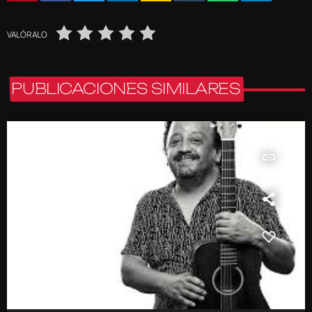
VALÓRALO
PUBLICACIONES SIMILARES
insert_link