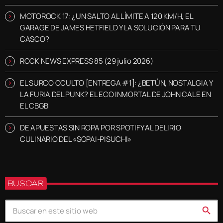
MOTOROCK 17: ¿UN SALTO AL LÍMITE A 120 KM/H, EL
GARAGE DE JAMES HETFIELD Y LA SOLUCIÓN PARA TU
CASCO?
ROCK NEWS EXPRESS 85 (29 julio 2026)
EL SURCO OCULTO [ENTREGA #1]: ¿BETÚN, NOSTALGIA Y
LA FURIA DEL PUNK? EL ECO INMORTAL DE JOHN CALE EN
EL CBGB
DE APUESTAS SIN ROPA POR SPOTIFY AL DELIRIO
CULINARIO DEL «SOPAI-PISUCHI»
BUSCAR
search