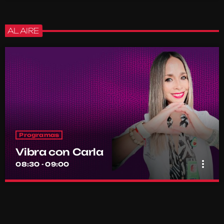
AL AIRE
Programas
Vibra con Carla
more_vert
08:30 - 09:00
Vibra con Carla
close
Con Carla Novoa