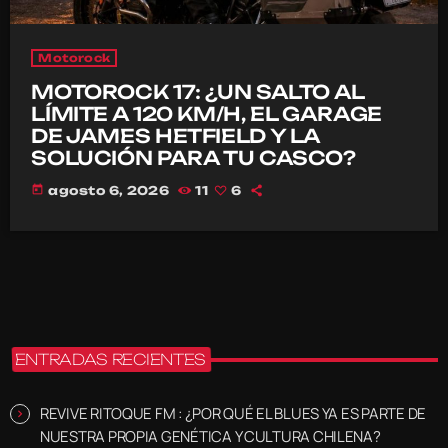
Motorock
MOTOROCK 17: ¿UN SALTO AL
LÍMITE A 120 KM/H, EL GARAGE
DE JAMES HETFIELD Y LA
SOLUCIÓN PARA TU CASCO?
today
agosto 6, 2026
11
6
ENTRADAS RECIENTES
REVIVE RITOQUE FM : ¿POR QUÉ EL BLUES YA ES PARTE DE
NUESTRA PROPIA GENÉTICA Y CULTURA CHILENA?