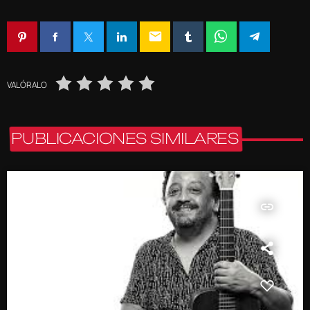
email
VALÓRALO
PUBLICACIONES SIMILARES
insert_link