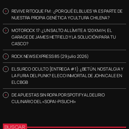
REVIVE RITOQUE FM : ¿POR QUÉ EL BLUES YA ES PARTE DE
NUESTRA PROPIA GENÉTICA Y CULTURA CHILENA?
MOTOROCK 17: ¿UN SALTO AL LÍMITE A 120 KM/H, EL
GARAGE DE JAMES HETFIELD Y LA SOLUCIÓN PARA TU
CASCO?
ROCK NEWS EXPRESS 85 (29 julio 2026)
EL SURCO OCULTO [ENTREGA #1]: ¿BETÚN, NOSTALGIA Y
LA FURIA DEL PUNK? EL ECO INMORTAL DE JOHN CALE EN
EL CBGB
DE APUESTAS SIN ROPA POR SPOTIFY AL DELIRIO
CULINARIO DEL «SOPAI-PISUCHI»
BUSCAR