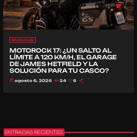
Motorock
MOTOROCK 17: ¿UN SALTO AL
LÍMITE A 120 KM/H, EL GARAGE
DE JAMES HETFIELD Y LA
SOLUCIÓN PARA TU CASCO?
today
agosto 6, 2026
24
6
ENTRADAS RECIENTES