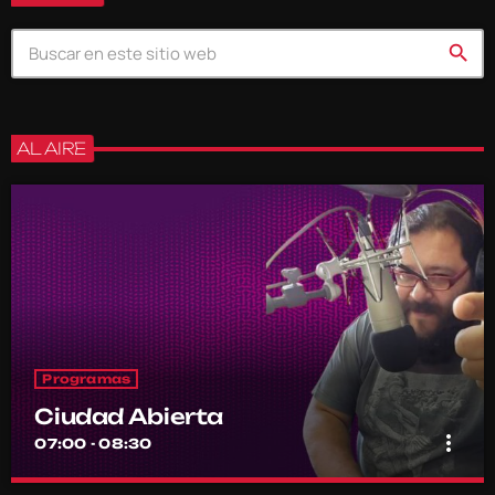
search
AL AIRE
Programas
Ciudad Abierta
more_vert
07:00 - 08:30