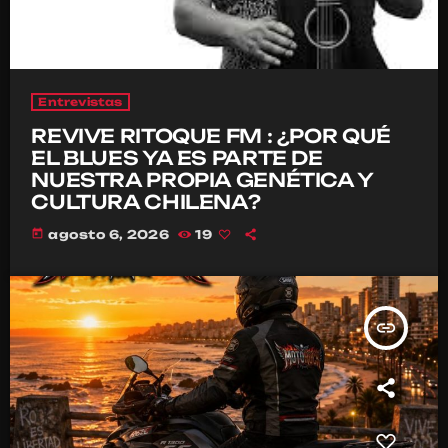
Entrevistas
REVIVE RITOQUE FM : ¿POR QUÉ
EL BLUES YA ES PARTE DE
NUESTRA PROPIA GENÉTICA Y
CULTURA CHILENA?
today
agosto 6, 2026
19
insert_link