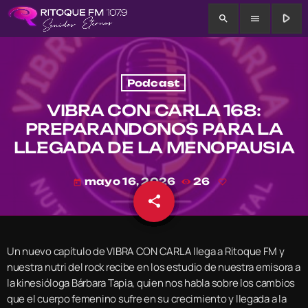
play_arrow
search
menu
Podcast
VIBRA CON CARLA 168:
PREPARANDONOS PARA LA
LLEGADA DE LA MENOPAUSIA
mayo 16, 2026
26
today
share
email
Un nuevo capítulo de VIBRA CON CARLA llega a Ritoque FM y
nuestra nutri del rock recibe en los estudio de nuestra emisora a
la kinesióloga Bárbara Tapia, quien nos habla sobre los cambios
que el cuerpo femenino sufre en su crecimiento y llegada a la