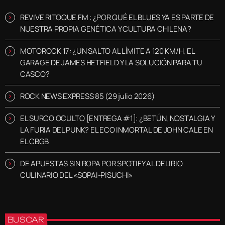
REVIVE RITOQUE FM : ¿POR QUÉ EL BLUES YA ES PARTE DE
NUESTRA PROPIA GENÉTICA Y CULTURA CHILENA?
MOTOROCK 17: ¿UN SALTO AL LÍMITE A 120 KM/H, EL
GARAGE DE JAMES HETFIELD Y LA SOLUCIÓN PARA TU
CASCO?
ROCK NEWS EXPRESS 85 (29 julio 2026)
EL SURCO OCULTO [ENTREGA #1]: ¿BETÚN, NOSTALGIA Y
LA FURIA DEL PUNK? EL ECO INMORTAL DE JOHN CALE EN
EL CBGB
DE APUESTAS SIN ROPA POR SPOTIFY AL DELIRIO
CULINARIO DEL «SOPAI-PISUCHI»
BUSCAR