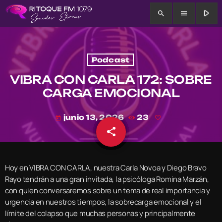
play_arrow
search
menu
Podcast
VIBRA CON CARLA 172: SOBRE
CARGA EMOCIONAL
junio 13, 2026
23
today
share
email
Hoy en VIBRA CON CARLA, nuestra Carla Novoa y Diego Bravo
Rayo tendrán a una gran invitada, la psicóloga Romina Marzán,
con quien conversaremos sobre un tema de real importancia y
urgencia en nuestros tiempos, la sobrecarga emocional y el
límite del colapso que muchas personas y principalmente