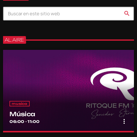
search
AL AIRE
musica
Música
more_vert
06:00 - 11:00