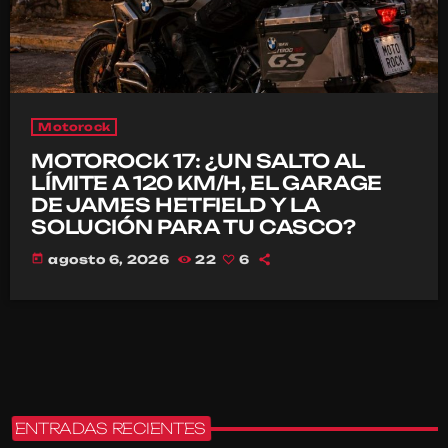
Motorock
MOTOROCK 17: ¿UN SALTO AL
LÍMITE A 120 KM/H, EL GARAGE
DE JAMES HETFIELD Y LA
SOLUCIÓN PARA TU CASCO?
today
agosto 6, 2026
22
6
ENTRADAS RECIENTES