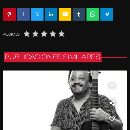
email
VALÓRALO
PUBLICACIONES SIMILARES
insert_link