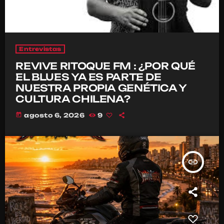
Entrevistas
REVIVE RITOQUE FM : ¿POR QUÉ
EL BLUES YA ES PARTE DE
NUESTRA PROPIA GENÉTICA Y
CULTURA CHILENA?
today
agosto 6, 2026
9
insert_link