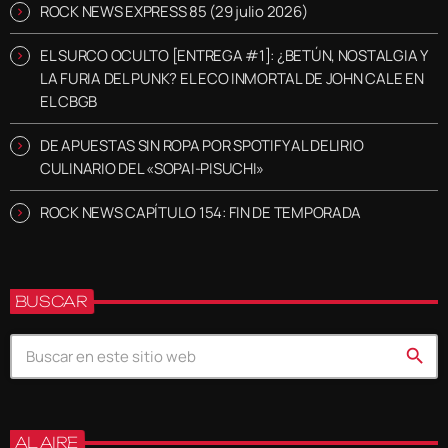
ROCK NEWS EXPRESS 85 (29 julio 2026)
EL SURCO OCULTO [ENTREGA #1]: ¿BETÚN, NOSTALGIA Y
LA FURIA DEL PUNK? EL ECO INMORTAL DE JOHN CALE EN
EL CBGB
DE APUESTAS SIN ROPA POR SPOTIFY AL DELIRIO
CULINARIO DEL «SOPAI-PISUCHI»
ROCK NEWS CAPÍTULO 154: FIN DE TEMPORADA
BUSCAR
search
AL AIRE