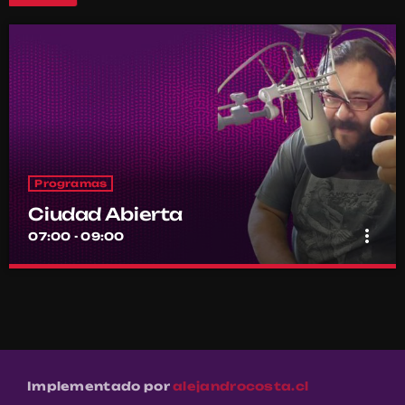
Programas
Ciudad Abierta
more_vert
07:00 - 09:00
Ciudad Abierta
close
Conducido por Francisco Marambio
El punto de encuentro diario de la comunidad Ritoquera
Implementado por
alejandrocosta.cl