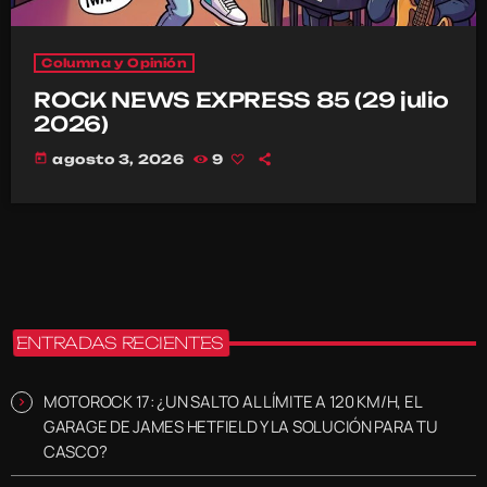
Columna y Opinión
ROCK NEWS EXPRESS 85 (29 julio
2026)
today
agosto 3, 2026
9
ENTRADAS RECIENTES
MOTOROCK 17: ¿UN SALTO AL LÍMITE A 120 KM/H, EL
GARAGE DE JAMES HETFIELD Y LA SOLUCIÓN PARA TU
CASCO?