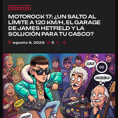
Motorock
MOTOROCK 17: ¿UN SALTO AL
LÍMITE A 120 KM/H, EL GARAGE
DE JAMES HETFIELD Y LA
SOLUCIÓN PARA TU CASCO?
today
agosto 6, 2026
3
insert_link