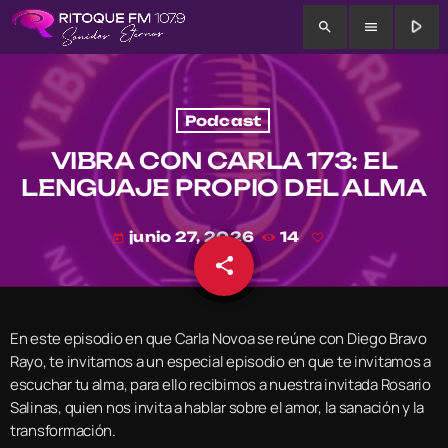
play_arrow
search
menu
Podcast
VIBRA CON CARLA 173: EL
LENGUAJE PROPIO DEL ALMA
junio 27, 2026
14
today
share
email
En este episodio en que Carla Novoa se reúne con Diego Bravo
Rayo, te invitamos a un especial episodio en que te invitamos a
escuchar tu alma, para ello recibimos a nuestra invitada Rosario
Salinas, quien nos invita a hablar sobre el amor, la sanación y la
transformación.