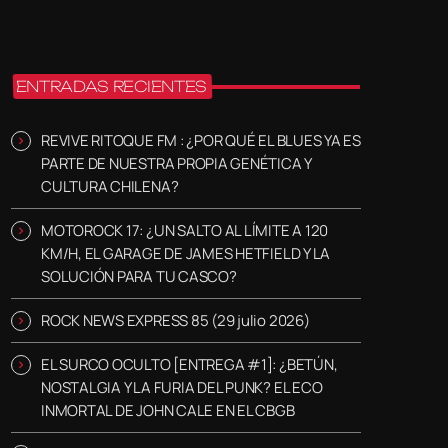
ENTRADAS RECIENTES
REVIVE RITOQUE FM : ¿POR QUÉ EL BLUES YA ES
PARTE DE NUESTRA PROPIA GENÉTICA Y
CULTURA CHILENA?
MOTOROCK 17: ¿UN SALTO AL LÍMITE A 120
KM/H, EL GARAGE DE JAMES HETFIELD Y LA
SOLUCIÓN PARA TU CASCO?
ROCK NEWS EXPRESS 85 (29 julio 2026)
EL SURCO OCULTO [ENTREGA #1]: ¿BETÚN,
NOSTALGIA Y LA FURIA DEL PUNK? EL ECO
INMORTAL DE JOHN CALE EN EL CBGB