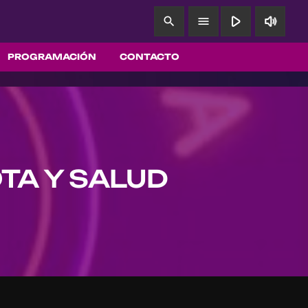
play_arrow
volume_up
search
menu
PROGRAMACIÓN
CONTACTO
OTA Y SALUD