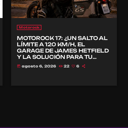
Motorock
MOTOROCK 17: ¿UN SALTO AL
LÍMITE A 120 KM/H, EL
GARAGE DE JAMES HETFIELD
Y LA SOLUCIÓN PARA TU
CASCO?
agosto 6, 2026
22
6
today