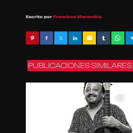
Escrito por
Francisco Marambio
email
PUBLICACIONES SIMILARES
insert_link