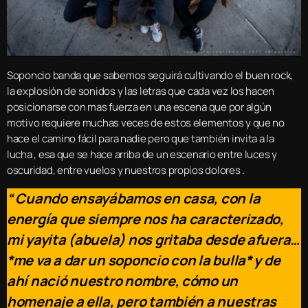
Soponcio banda que sabemos seguirá cultivando el buen rock,
la explosión de sonidos y las letras que cada vez los hacen
posicionarse con mas fuerza en una escena que por algún
motivo requiere muchas veces de estos elementos y que no
hace el camino fácil para nadie pero que también invita a la
lucha , esa que se hace arriba de un escenario entre luces y
oscuridad, entre vuelos y nuestros propios dolores .
“ Cuando ensayábamos en casa, con la
energía que siempre nos ha caracterizado,
mi yayita (abuela) nos gritaba desde afuera…
*me va a dar un soponcio con la bulla* y de
ahí nació nuestro nombre, cómo un
homenaje a ella, pero también a nuestras