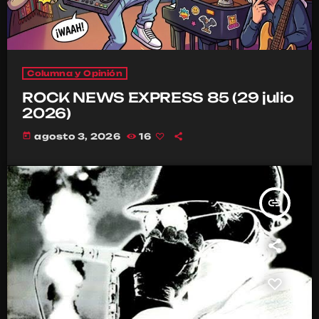
Columna y Opinión
ROCK NEWS EXPRESS 85 (29 julio
2026)
today
agosto 3, 2026
16
insert_link