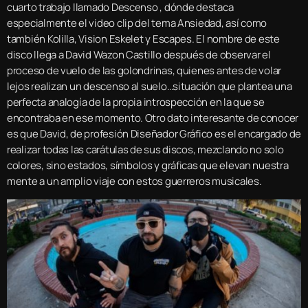
cuarto trabajo llamado Descenso , dónde destaca
especialmente el video clip del tema Ansiedad, así como
también Kolilla, Vision Eskelet y Escapes. El nombre de este
disco llega a David Wazon Castillo después de observar el
proceso de vuelo de las golondrinas, quienes antes de volar
lejos realizan un descenso al suelo…situación que plantea una
perfecta analogía de la propia introspección en la que se
encontraba en ese momento. Otro dato interesante de conocer
es que David, de profesión Diseñador Gráfico es el encargado de
realizar todas las carátulas de sus discos, mezclando no solo
colores, sino estados, símbolos y gráficas que elevan nuestra
mente a un amplio viaje con estos guerreros musicales.