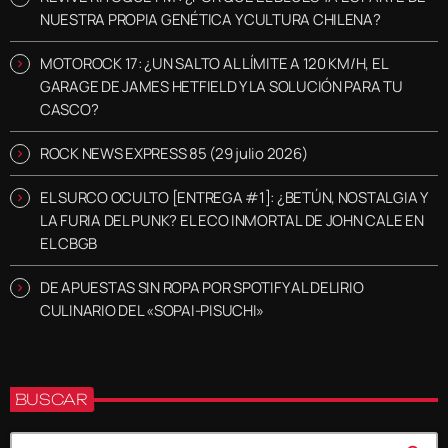
NUESTRA PROPIA GENÉTICA Y CULTURA CHILENA?
MOTOROCK 17: ¿UN SALTO AL LÍMITE A 120 KM/H, EL
GARAGE DE JAMES HETFIELD Y LA SOLUCIÓN PARA TU
CASCO?
ROCK NEWS EXPRESS 85 (29 julio 2026)
EL SURCO OCULTO [ENTREGA #1]: ¿BETÚN, NOSTALGIA Y
LA FURIA DEL PUNK? EL ECO INMORTAL DE JOHN CALE EN
EL CBGB
DE APUESTAS SIN ROPA POR SPOTIFY AL DELIRIO
CULINARIO DEL «SOPAI-PISUCHI»
BUSCAR