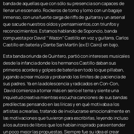
banda de aquellas que con sólo su presencia son capaces de
llenar un escenario. Rockeros de tomo y lomo con un bagaje
inmenso, con una fuerte carga de riffs de guitarra y un arsenal
que sacude nuestros oídos y pensamientos,con triunfos y
reconocimientos. Estamos hablando de Soponcio, banda
compuesta por David “ Wazon” Castillo en voz y guitarra, Carlos
Castillo en batería y Dante San Martín (ex El Cairo) en bajo.
Esta banda oriunda de Quintero, partió con intereses musicales
desde la infancia donde los hermanos Castillo daban sus
primeros acordes y golpes de batería en todo lo que pillaban,
jugando a crear música y probando los límites de paciencia de
sus padres. Ya en la adolescencia y radicados en Con-Con,
David comienza a tomar más en serio el tema y siente una
inquietud creativa mientras escucha canciones de sus bandas
predilectas pensando en las líricas y en qué motivaba a los
artistas a crearlas, tratando de involucrarse emocionalmente en
las motivaciones que tuvieron para escribirlas, leyendo incluso
a los autores de libros que los habían inspirado para entender
un poco mejor las propuestas. Siempre fue su idea el crear