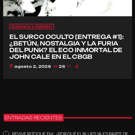
Columna y Opinión
EL SURCO OCULTO [ENTREGA #1]:
¿BETÚN, NOSTALGIA Y LA FURIA
DEL PUNK? EL ECO INMORTAL DE
JOHN CALE EN EL CBGB
today
agosto 2, 2026
26
ENTRADAS RECIENTES
REVIVE RITOQUE FM : ¿POR QUÉ EL BLUES YA ES PARTE DE