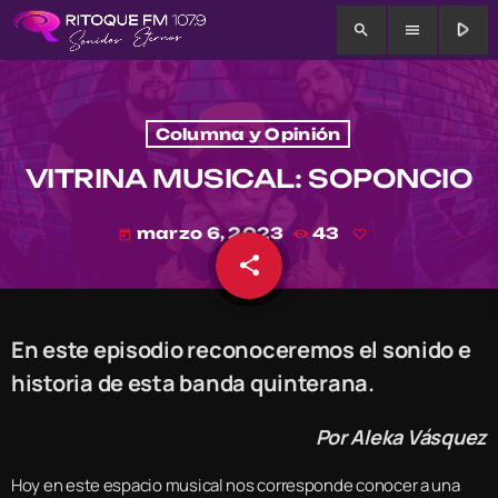
play_arrow
search
menu
Columna y Opinión
VITRINA MUSICAL: SOPONCIO
marzo 6, 2023
43
today
share
email
En este episodio reconoceremos el sonido e
historia de esta banda quinterana.
Por Aleka Vásquez
Hoy en este espacio musical nos corresponde conocer a una