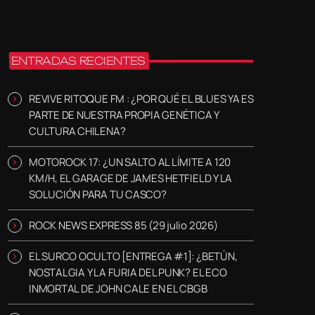
ENTRADAS RECIENTES
REVIVE RITOQUE FM : ¿POR QUÉ EL BLUES YA ES
PARTE DE NUESTRA PROPIA GENÉTICA Y
CULTURA CHILENA?
MOTOROCK 17: ¿UN SALTO AL LÍMITE A 120
KM/H, EL GARAGE DE JAMES HETFIELD Y LA
SOLUCIÓN PARA TU CASCO?
ROCK NEWS EXPRESS 85 (29 julio 2026)
EL SURCO OCULTO [ENTREGA #1]: ¿BETÚN,
NOSTALGIA Y LA FURIA DEL PUNK? EL ECO
INMORTAL DE JOHN CALE EN EL CBGB