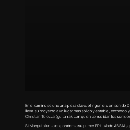
En el camino se une una pieza clave, el ingeniero en sonido Di
lleva su proyecto a un lugar más sólido y estable , entrando y
Christian Tolozza (guitarra), con quien consolidan los sonidos
St Mangata lanza en pandemia su primer EP titulado ABISAL, q