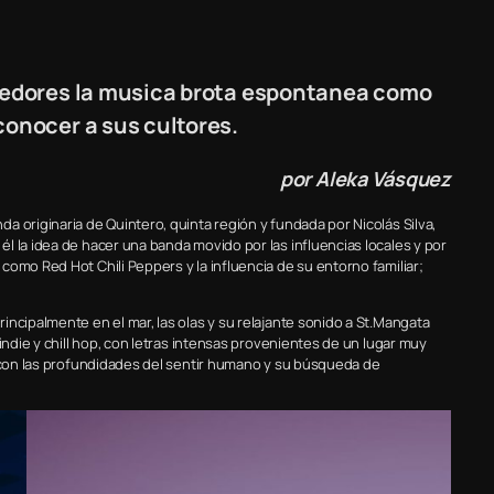
rredores la musica brota espontanea como
conocer a sus cultores.
por Aleka Vásquez
 originaria de Quintero, quinta región y fundada por Nicolás Silva,
l la idea de hacer una banda movido por las influencias locales y por
omo Red Hot Chili Peppers y la influencia de su entorno familiar;
ncipalmente en el mar, las olas y su relajante sonido a St.Mangata
indie y chill hop, con letras intensas provenientes de un lugar muy
s con las profundidades del sentir humano y su búsqueda de