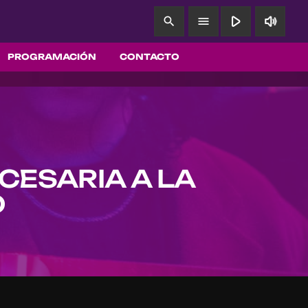
play_arrow
volume_up
search
menu
PROGRAMACIÓN
CONTACTO
CESARIA A LA
O