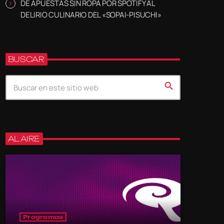
DE APUESTAS SIN ROPA POR SPOTIFY AL
DELIRIO CULINARIO DEL «SOPAI-PISUCHI»
BUSCAR
search
AL AIRE
Programas