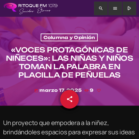
play_arrow
search
menu
Columna y Opinión
«VOCES PROTAGÓNICAS DE
NIÑECES»: LAS NIÑAS Y NIÑOS
TOMAN LA PALABRA EN
PLACILLA DE PEÑUELAS
marzo 17, 2025
9
today
share
email
Un proyecto que empodera a la niñez,
brindándoles espacios para expresar sus ideas