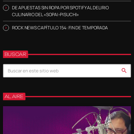
DE APUESTAS SIN ROPA POR SPOTIFY AL DELIRIO
CULINARIO DEL «SOPAI-PISUCHI»
ROCK NEWS CAPÍTULO 154: FIN DE TEMPORADA
BUSCAR
search
AL AIRE