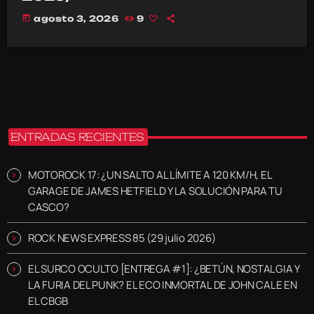
today
agosto 3, 2026
9
ENTRADAS RECIENTES
MOTOROCK 17: ¿UN SALTO AL LÍMITE A 120 KM/H, EL
GARAGE DE JAMES HETFIELD Y LA SOLUCIÓN PARA TU
CASCO?
ROCK NEWS EXPRESS 85 (29 julio 2026)
EL SURCO OCULTO [ENTREGA #1]: ¿BETÚN, NOSTALGIA Y
LA FURIA DEL PUNK? EL ECO INMORTAL DE JOHN CALE EN
EL CBGB