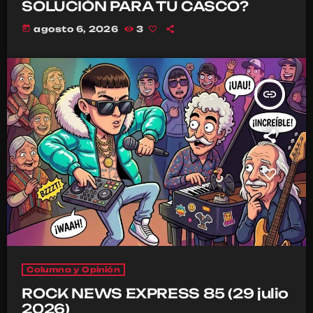
SOLUCIÓN PARA TU CASCO?
today
agosto 6, 2026
3
insert_link
Columna y Opinión
ROCK NEWS EXPRESS 85 (29 julio
2026)