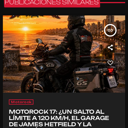
PUBLICACIONES SIMILARES
insert_link
Motorock
MOTOROCK 17: ¿UN SALTO AL
LÍMITE A 120 KM/H, EL GARAGE
DE JAMES HETFIELD Y LA