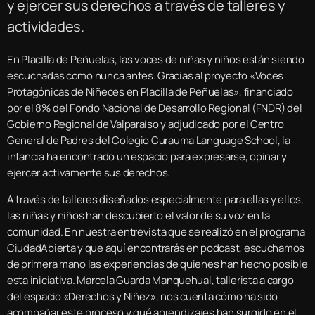
y ejercer sus derechos a través de talleres y
actividades.
En Placilla de Peñuelas, las voces de niñas y niños están siendo
escuchadas como nunca antes. Gracias al proyecto «Voces
Protagónicas de Niñeces en Placilla de Peñuelas», financiado
por el 8% del Fondo Nacional de Desarrollo Regional (FNDR) del
Gobierno Regional de Valparaíso y adjudicado por el Centro
General de Padres del Colegio Curauma Language School, la
infancia ha encontrado un espacio para expresarse, opinar y
ejercer activamente sus derechos.
A través de talleres diseñados especialmente para ellas y ellos,
las niñas y niños han descubierto el valor de su voz en la
comunidad. En nuestra entrevista que se realizó en el programa
CiudadAbierta y que aquí encontrarás en podcast, escuchamos
de primera mano las experiencias de quienes han hecho posible
esta iniciativa. Marcela Guarda Manquehual, tallerista a cargo
del espacio «Derechos y Niñez», nos cuenta cómo ha sido
acompañar este proceso y qué aprendizajes han surgido en el