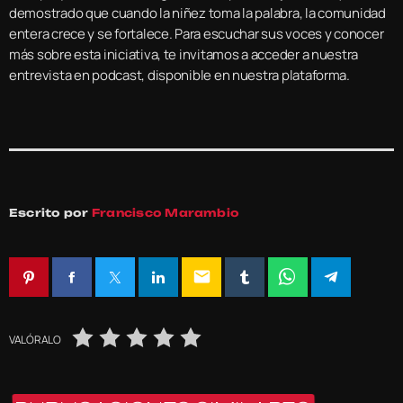
demostrado que cuando la niñez toma la palabra, la comunidad
entera crece y se fortalece. Para escuchar sus voces y conocer
más sobre esta iniciativa, te invitamos a acceder a nuestra
entrevista en podcast, disponible en nuestra plataforma.
Escrito por
Francisco Marambio
email
VALÓRALO