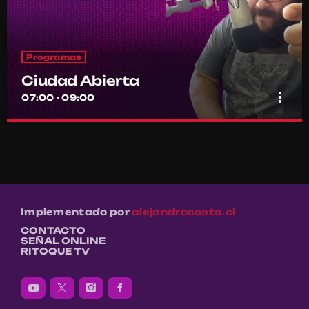
Programas
Ciudad Abierta
more_vert
07:00 - 09:00
Ciudad Abierta
close
Conducido por Francisco Marambio
El punto de encuentro diario de la comunidad Ritoquera
Implementado por
alejandrocosta.cl
CONTACTO
SEÑAL ONLINE
RITOQUE TV