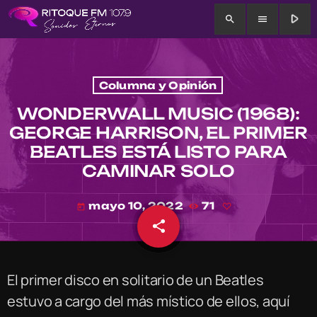
play_arrow
search
menu
Columna y Opinión
WONDERWALL MUSIC (1968):
GEORGE HARRISON, EL PRIMER
BEATLES ESTÁ LISTO PARA
CAMINAR SOLO
mayo 10, 2022
71
today
share
email
El primer disco en solitario de un Beatles
estuvo a cargo del más místico de ellos, aquí