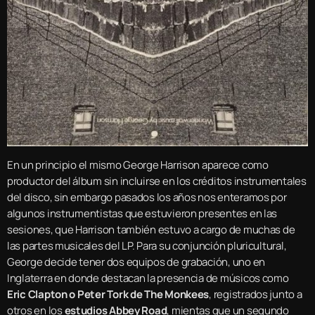
En un principio el mismo George Harrison aparece como
productor del álbum sin incluirse en los créditos instrumentales
del disco, sin embargo pasados los años nos enteramos por
algunos instrumentistas que estuvieron presentes en las
sesiones, que Harrison también estuvo a cargo de muchas de
las partes musicales del LP. Para su conjunción pluricultural,
George decide tener dos equipos de grabación, uno en
Inglaterra en donde destacan la presencia de músicos como
Eric Clapton o Peter Tork de The Monkees
, registrados junto a
otros en los
estudios Abbey Road
, mientas que un segundo