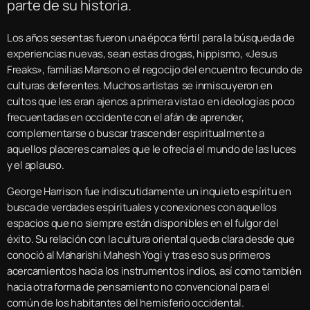
parte de su historia.
Los años sesentas fueron una época fértil para la búsqueda de
experiencias nuevas, sean estas drogas, hippismo, «Jesus
Freaks», familias Manson o el regocijo del encuentro fecundo de
culturas deferentes. Muchos artistas se inmiscuyeron en
cultos que les eran ajenos a primera vista o en ideologías poco
frecuentadas en occidente con el afán de aprender,
complementarse o buscar trascender espiritualmente a
aquellos placeres carnales que le ofrecía el mundo de las luces
y el aplauso.
George Harrison fue indiscutidamente un inquieto espíritu en
busca de verdades espirituales y conexiones con aquellos
espacios que no siempre están disponibles en el fulgor del
éxito. Su relación con la cultura oriental queda clara desde que
conoció al Maharishi Mahesh Yogi y tras eso sus primeros
acercamientos hacia los instrumentos indios, así como también
hacia otra forma de pensamiento no convencional para el
común de los habitantes del hemisferio occidental.