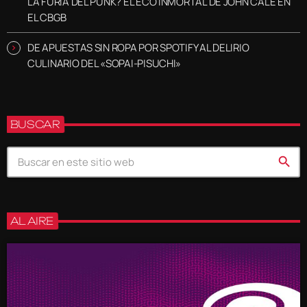
LA FURIA DEL PUNK? EL ECO INMORTAL DE JOHN CALE EN
EL CBGB
DE APUESTAS SIN ROPA POR SPOTIFY AL DELIRIO
CULINARIO DEL «SOPAI-PISUCHI»
BUSCAR
search
AL AIRE