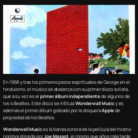
En 1968 y tras los primeros pasos espirituales de George en el
hinduismo, el músico se abalanza con su primer disco solista,
que a su vez es el
primer álbum independiente
de algunos de
los 4 Beatles. Este disco se intitula
Wonderwall Music
y es
además el primer álbum grabado por la disquera
Apple
de
propiedad de los Beatles.
Wonderwall Music
es la banda sonora de la película del mismo
nombre dirigida por
Joe Massot
, el mismo que años más tarde