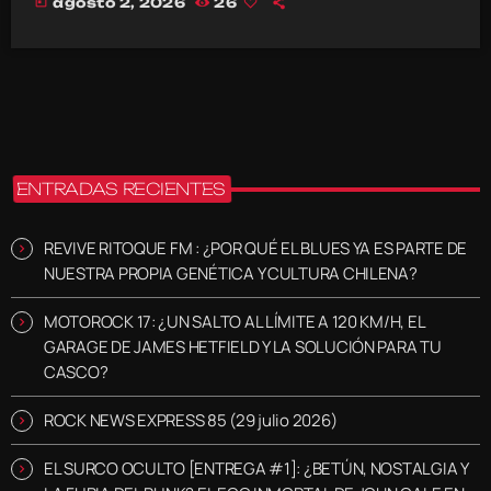
today
agosto 2, 2026
26
ENTRADAS RECIENTES
REVIVE RITOQUE FM : ¿POR QUÉ EL BLUES YA ES PARTE DE
NUESTRA PROPIA GENÉTICA Y CULTURA CHILENA?
MOTOROCK 17: ¿UN SALTO AL LÍMITE A 120 KM/H, EL
GARAGE DE JAMES HETFIELD Y LA SOLUCIÓN PARA TU
CASCO?
ROCK NEWS EXPRESS 85 (29 julio 2026)
EL SURCO OCULTO [ENTREGA #1]: ¿BETÚN, NOSTALGIA Y