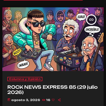
insert_link
Columna y Opinión
ROCK NEWS EXPRESS 85 (29 julio
2026)
today
agosto 3, 2026
16