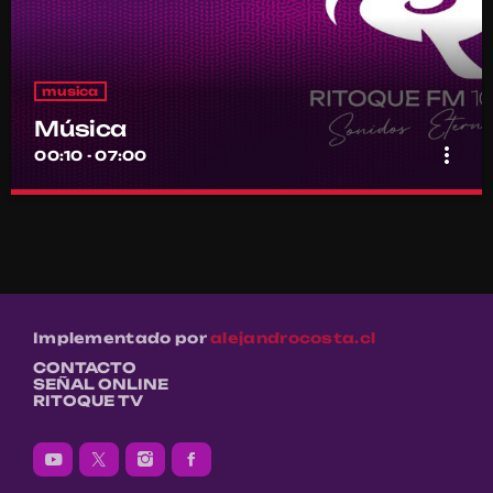
musica
Música
more_vert
00:10 - 07:00
Música
close
Por el equipo Ritoque FM
Música
Implementado por
alejandrocosta.cl
CONTACTO
SEÑAL ONLINE
RITOQUE TV