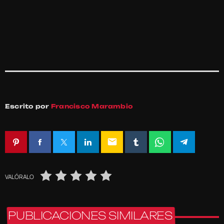
Escrito por
Francisco Marambio
email
VALÓRALO
PUBLICACIONES SIMILARES