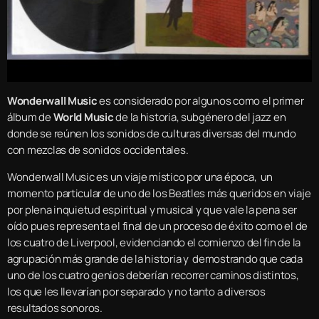
Wonderwall Music
es considerado por algunos como el primer
álbum de
World Music
de la historia, subgénero del jazz en
donde se reúnen los sonidos de culturas diversas del mundo
con mezclas de sonidos occidentales.
Wonderwall Music es un viaje místico por una época, un
momento particular de uno de los Beatles más queridos en viaje
por plena inquietud espiritual y musical y que vale la pena ser
oído pues representa el final de un proceso de éxito como el de
los cuatro de Liverpool, evidenciando el comienzo del fin de la
agrupación más grande de la historia y demostrando que cada
uno de los cuatro genios deberían recorrer caminos distintos,
los que les llevarían por separado y no tanto a diversos
resultados sonoros.