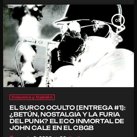
insert_link
Columna y Opinión
EL SURCO OCULTO [ENTREGA #1]:
¿BETÚN, NOSTALGIA Y LA FURIA
DEL PUNK? EL ECO INMORTAL DE
JOHN CALE EN EL CBGB