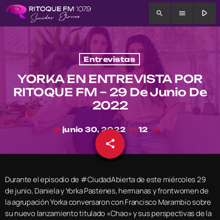
play_arrow
search
menu
Entrevistas
YORKA EN ENTREVISTA POR
RITOQUE FM – 29 De Junio De
2022
junio 30, 2022
12
today
share
email
Durante el episodio de #CiudadAbierta de este miércoles 29
de junio, Daniela y Yorka Pastenes, hermanas y frontwomen de
la agrupación Yorka conversaron con Francisco Marambio sobre
su nuevo lanzamiento titulado «Chao» y sus perspectivas de la