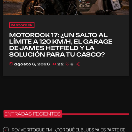
Motorock
MOTOROCK 17: ¿UN SALTO AL
LÍMITE A 120 KM/H, EL GARAGE
DE JAMES HETFIELD Y LA
SOLUCIÓN PARA TU CASCO?
today
agosto 6, 2026
22
6
ENTRADAS RECIENTES
REVIVE RITOQUE FM : ¿POR QUÉ EL BLUES YA ES PARTE DE