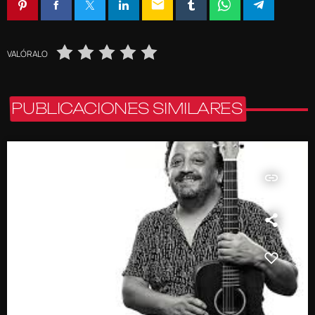
email
VALÓRALO
PUBLICACIONES SIMILARES
insert_link