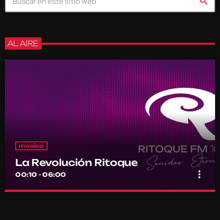
search
AL AIRE
musica
La Revolución Ritoque
more_vert
00:10 - 06:00
La Revolución Ritoque
close
Con DJ Andrés Romero