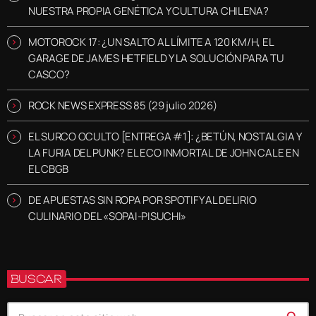
NUESTRA PROPIA GENÉTICA Y CULTURA CHILENA?
MOTOROCK 17: ¿UN SALTO AL LÍMITE A 120 KM/H, EL
GARAGE DE JAMES HETFIELD Y LA SOLUCIÓN PARA TU
CASCO?
ROCK NEWS EXPRESS 85 (29 julio 2026)
EL SURCO OCULTO [ENTREGA #1]: ¿BETÚN, NOSTALGIA Y
LA FURIA DEL PUNK? EL ECO INMORTAL DE JOHN CALE EN
EL CBGB
DE APUESTAS SIN ROPA POR SPOTIFY AL DELIRIO
CULINARIO DEL «SOPAI-PISUCHI»
BUSCAR