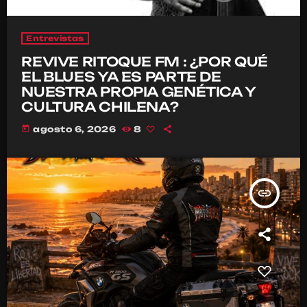
Entrevistas
REVIVE RITOQUE FM : ¿POR QUÉ
EL BLUES YA ES PARTE DE
NUESTRA PROPIA GENÉTICA Y
CULTURA CHILENA?
today
agosto 6, 2026
8
insert_link