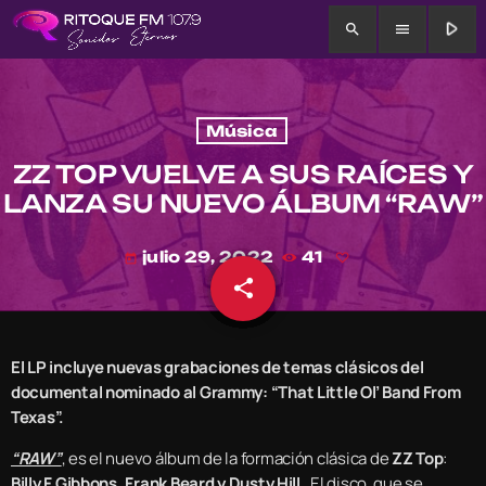
play_arrow
search
menu
Música
ZZ TOP VUELVE A SUS RAÍCES Y
LANZA SU NUEVO ÁLBUM “RAW”
julio 29, 2022
41
today
share
email
El LP incluye nuevas grabaciones de temas clásicos del
documental nominado al Grammy: “That Little Ol’ Band From
Texas”.
“RAW”
, es el nuevo álbum de la formación clásica de
ZZ Top
:
Billy F Gibbons, Frank Beard y Dusty Hill
. El disco, que se