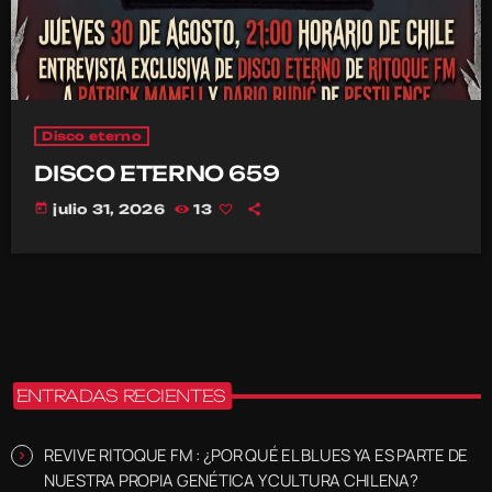
Disco eterno
DISCO ETERNO 659
today
julio 31, 2026
13
ENTRADAS RECIENTES
REVIVE RITOQUE FM : ¿POR QUÉ EL BLUES YA ES PARTE DE
NUESTRA PROPIA GENÉTICA Y CULTURA CHILENA?