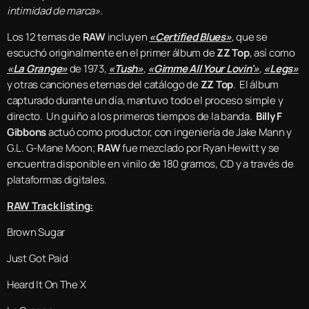
intimidad de marca».
Los 12 temas de
RAW
incluyen
«Certified Blues»
, que se
escuchó originalmente en el primer álbum de
ZZ Top
, así como
«La Grange»
de 1973,
«Tush»
,
«Gimme All Your Lovin'»
,
«Legs»
y otras canciones eternas del catálogo de
ZZ Top
. El álbum
capturado durante un día, mantuvo todo el proceso simple y
directo. Un guiño a los primeros tiempos de la banda.
Billy F
Gibbons
actuó como productor, con ingeniería de Jake Mann y
G.L. G-Mane Moon;
RAW
fue mezclado por Ryan Hewitt y se
encuentra disponible en vinilo de 180 gramos, CD y a través de
plataformas digitales.
RAW Track listing:
Brown Sugar
Just Got Paid
Heard It On The X