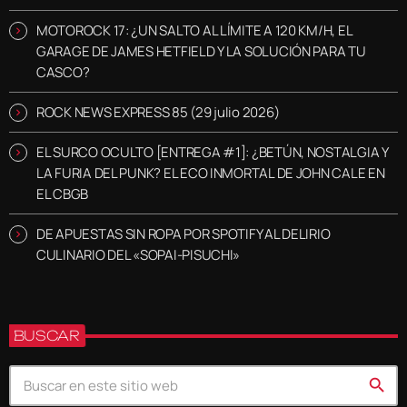
MOTOROCK 17: ¿UN SALTO AL LÍMITE A 120 KM/H, EL
GARAGE DE JAMES HETFIELD Y LA SOLUCIÓN PARA TU
CASCO?
ROCK NEWS EXPRESS 85 (29 julio 2026)
EL SURCO OCULTO [ENTREGA #1]: ¿BETÚN, NOSTALGIA Y
LA FURIA DEL PUNK? EL ECO INMORTAL DE JOHN CALE EN
EL CBGB
DE APUESTAS SIN ROPA POR SPOTIFY AL DELIRIO
CULINARIO DEL «SOPAI-PISUCHI»
BUSCAR
search