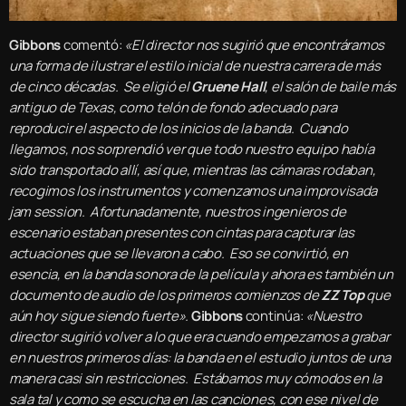
Gibbons
comentó:
«El director nos sugirió que encontráramos
una forma de ilustrar el estilo inicial de nuestra carrera de más
de cinco décadas. Se eligió el
Gruene Hall
, el salón de baile más
antiguo de Texas, como telón de fondo adecuado para
reproducir el aspecto de los inicios de la banda. Cuando
llegamos, nos sorprendió ver que todo nuestro equipo había
sido transportado allí, así que, mientras las cámaras rodaban,
recogimos los instrumentos y comenzamos una improvisada
jam session. Afortunadamente, nuestros ingenieros de
escenario estaban presentes con cintas para capturar las
actuaciones que se llevaron a cabo. Eso se convirtió, en
esencia, en la banda sonora de la película y ahora es también un
documento de audio de los primeros comienzos de
ZZ Top
que
aún hoy sigue siendo fuerte».
Gibbons
continúa:
«Nuestro
director sugirió volver a lo que era cuando empezamos a grabar
en nuestros primeros días: la banda en el estudio juntos de una
manera casi sin restricciones. Estábamos muy cómodos en la
sala tal y como se escucha en las canciones, con ese nivel de