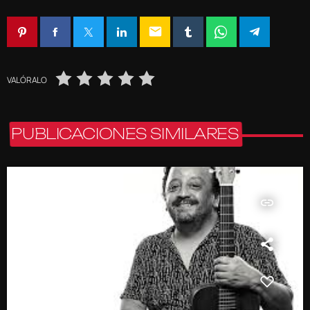
email
VALÓRALO
PUBLICACIONES SIMILARES
insert_link