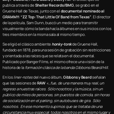
publica a través de
Shelter Records/
BMG
, se grabó en el
Gruene Hall de Texas, junto con el
documental nominado al
GRAMMY: “ZZ Top: That Little Ol’ Band from Texas”
. El director
de la película, Sam Dunn, buscó un medio para transmitir
visualmente cómo la banda hacía álbumes en sus inicios con los
tres miembros en la misma sala al mismo tiempo.
Se eligió el clásico ambiente
honky-tonk
de Gruene Hall,
fundado en 1878, para una sesión de grabación sin restricciones
y orientada a las raíces que se relata en el documental.
Publicado por Banger Films, el mismo ofrece una visión de la
historia de la
formación clásica de la banda Gibbons/Beard/Hill
.
En los
liner-notes
del nuevo álbum,
Gibbons y Beard
señalan
que las sesiones de
RAW
«…fue, de una manera muy real, un
regreso a nuestras raíces. Sólo nosotros y la música, sin un
público de miles de personas, sin puestos de comida, sin horas
de socialización en el parking, sin autobuses de gira. Sólo
nosotros. En ese momento supimos que se trataba de una
circunstancia muy especial: todos nosotros en el mismo lugar y