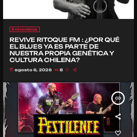
Entrevistas
REVIVE RITOQUE FM : ¿POR QUÉ
EL BLUES YA ES PARTE DE
NUESTRA PROPIA GENÉTICA Y
CULTURA CHILENA?
today
agosto 6, 2026
8
insert_link