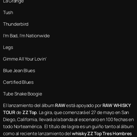
La Grange
Tush
Thunderbird
I’m Bad, I’m Nationwide
Legs
Gimme All Your Lovin’
Blue Jean Blues
Certified Blues
Tube Snake Boogie
El lanzamiento del álbum
RAW
está apoyado por
RAW WHISKY
TOUR
de
ZZ Top
. La gira, que comenzará el 27 de mayo en San
Diego, California, llevará a la banda al escenario en 100 fechas en
todo Norteamérica. El título de la gira es un guiño tanto al álbum
como al reciente lanzamiento del
whisky ZZ Top Tres Hombres