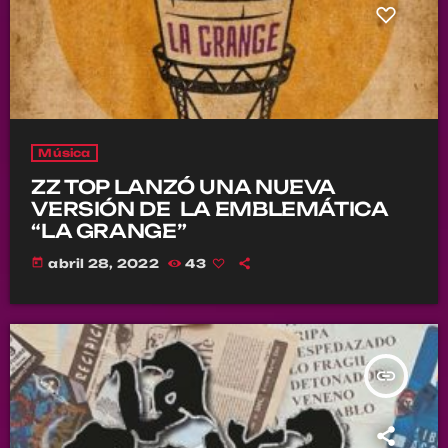
Música
ZZ TOP LANZÓ UNA NUEVA
VERSIÓN DE LA EMBLEMÁTICA
“LA GRANGE” ￼
today
abril 28, 2022
43
insert_link