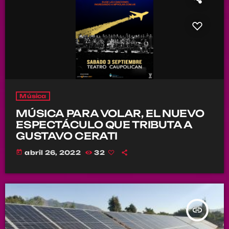
Música
MÚSICA PARA VOLAR, EL NUEVO
ESPECTÁCULO QUE TRIBUTA A
GUSTAVO CERATI
today
abril 26, 2022
32
insert_link