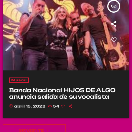
insert_link
Música
Banda Nacional HIJOS DE ALGO
anuncia salida de su vocalista
today
abril 15, 2022
54
SIGUIENTE
navigate_next