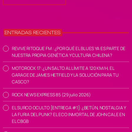
ENTRADAS RECIENTES
REVIVE RITOQUE FM : ¿POR QUÉ EL BLUES YA ES PARTE DE
NUESTRA PROPIA GENÉTICA Y CULTURA CHILENA?
MOTOROCK 17: ¿UN SALTO AL LÍMITE A 120 KM/H, EL
GARAGE DE JAMES HETFIELD Y LA SOLUCIÓN PARA TU
CASCO?
ROCK NEWS EXPRESS 85 (29 julio 2026)
EL SURCO OCULTO [ENTREGA #1]: ¿BETÚN, NOSTALGIA Y
LA FURIA DEL PUNK? EL ECO INMORTAL DE JOHN CALE EN
EL CBGB