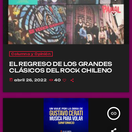
Columna y Opinión
EL REGRESO DE LOS GRANDES
CLÁSICOS DEL ROCK CHILENO
today
abril 26, 2022
40
insert_link