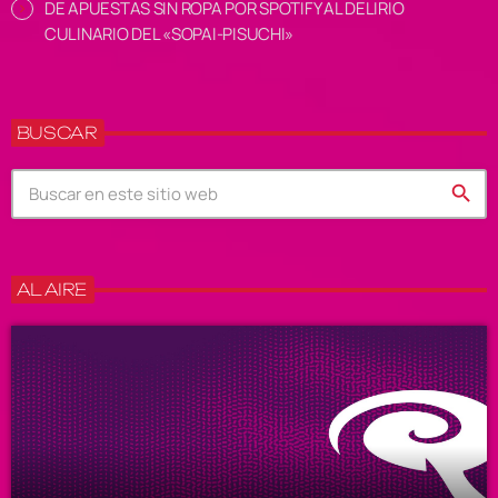
DE APUESTAS SIN ROPA POR SPOTIFY AL DELIRIO
CULINARIO DEL «SOPAI-PISUCHI»
BUSCAR
search
AL AIRE