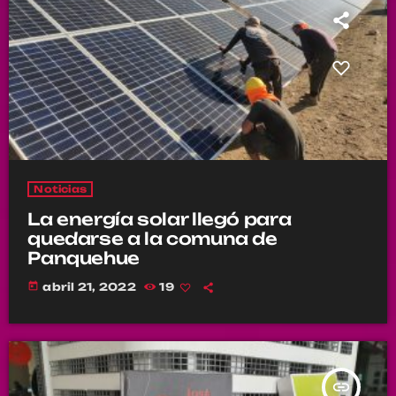
Noticias
La energía solar llegó para
quedarse a la comuna de
Panquehue
today
abril 21, 2022
19
insert_link