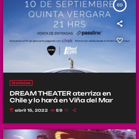
insert_link
Noticias
DREAM THEATER aterriza en
Chile y lo hará en Viña del Mar
today
abril 15, 2022
59