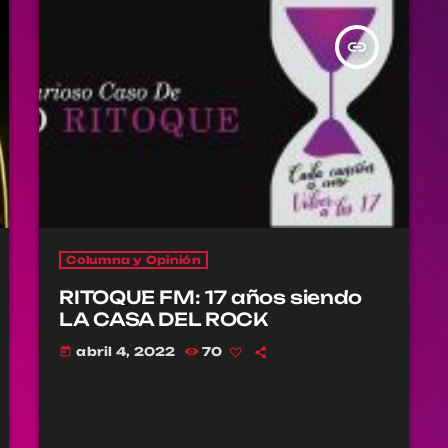
insert_link
Columna y Opinión
RITOQUE FM: 17 años siendo
LA CASA DEL ROCK
abril 4, 2022
70
today