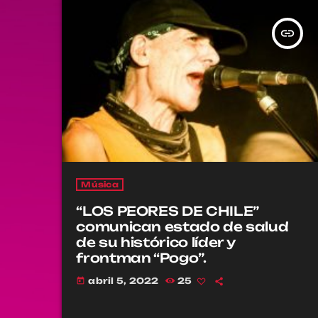
insert_link
Música
“LOS PEORES DE CHILE”
comunican estado de salud
de su histórico líder y
frontman “Pogo”.
abril 5, 2022
25
today