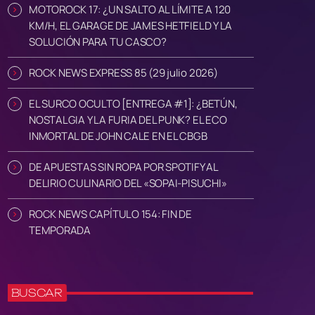
MOTOROCK 17: ¿UN SALTO AL LÍMITE A 120
KM/H, EL GARAGE DE JAMES HETFIELD Y LA
SOLUCIÓN PARA TU CASCO?
ROCK NEWS EXPRESS 85 (29 julio 2026)
EL SURCO OCULTO [ENTREGA #1]: ¿BETÚN,
NOSTALGIA Y LA FURIA DEL PUNK? EL ECO
INMORTAL DE JOHN CALE EN EL CBGB
DE APUESTAS SIN ROPA POR SPOTIFY AL
DELIRIO CULINARIO DEL «SOPAI-PISUCHI»
ROCK NEWS CAPÍTULO 154: FIN DE
TEMPORADA
BUSCAR