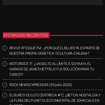
ENTRADAS RECIENTES
REVIVE RITOQUE FM : ¿POR QUÉ EL BLUES YA ES PARTE DE
NUESTRA PROPIA GENÉTICA Y CULTURA CHILENA?
MOTOROCK 17: ¿UN SALTO AL LÍMITE A 120 KM/H, EL
GARAGE DE JAMES HETFIELD Y LA SOLUCIÓN PARA TU
CASCO?
ROCK NEWS EXPRESS 85 (29 julio 2026)
EL SURCO OCULTO [ENTREGA #1]: ¿BETÚN, NOSTALGIA Y
LA FURIA DEL PUNK? EL ECO INMORTAL DE JOHN CALE EN