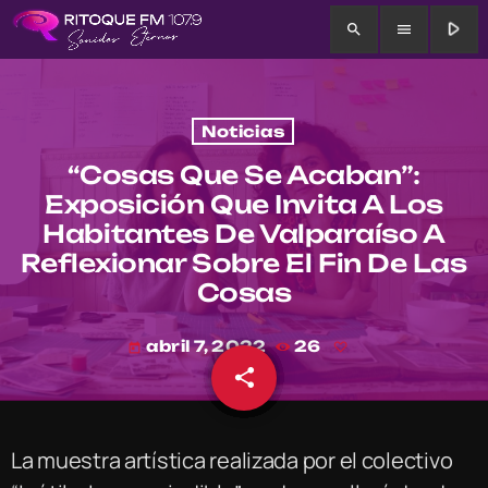
play_arrow
search
menu
Noticias
“Cosas Que Se Acaban”:
Exposición Que Invita A Los
Habitantes De Valparaíso A
Reflexionar Sobre El Fin De Las
Cosas
abril 7, 2022
26
today
share
email
La muestra artística realizada por el colectivo