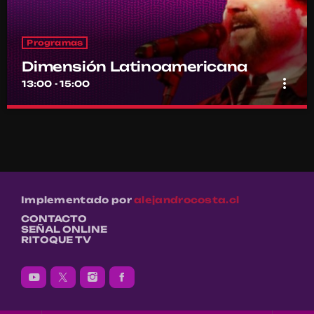
Programas
Dimensión Latinoamericana
more_vert
13:00 - 15:00
Dimensión Latinoamericana
close
Con Thelmo Aguilar
Los sonidos de un continente en la voz de su histórico conductor
Thelmo Aguilar
Implementado por
alejandrocosta.cl
CONTACTO
SEÑAL ONLINE
RITOQUE TV