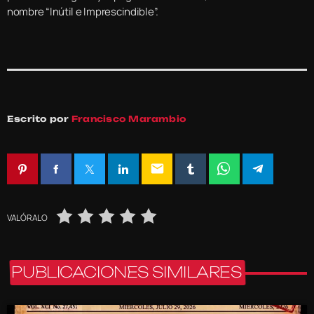
nombre “Inútil e Imprescindible”.
Escrito por
Francisco Marambio
email
VALÓRALO
PUBLICACIONES SIMILARES