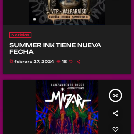
Noticias
SUMMER INK TIENE NUEVA
FECHA
today
febrero 27, 2024
18
insert_link