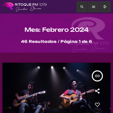
play_arrow
search
menu
Mes: Febrero 2024
46 Resultados / Página 1 de 6
insert_link