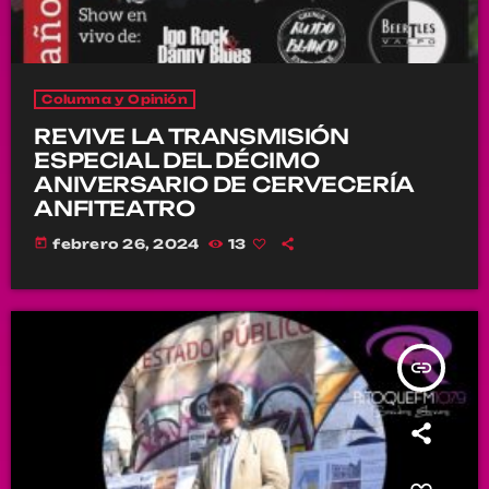
Columna y Opinión
REVIVE LA TRANSMISIÓN
ESPECIAL DEL DÉCIMO
ANIVERSARIO DE CERVECERÍA
ANFITEATRO
today
febrero 26, 2024
13
insert_link