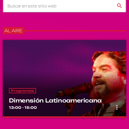
search
AL AIRE
Programas
Dimensión Latinoamericana
more_vert
13:00 - 15:00
Dimensión Latinoamericana
close