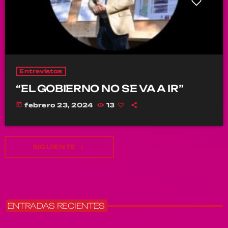
Entrevistas
“EL GOBIERNO NO SE VA A IR”
today
febrero 23, 2024
13
SIGUIENTE
navigate_next
ENTRADAS RECIENTES