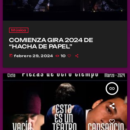
Música
COMIENZA GIRA 2024 DE
“HACHA DE PAPEL”
today
febrero 29, 2024
10
insert_link