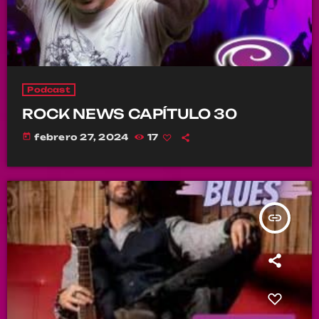
Podcast
ROCK NEWS CAPÍTULO 30
today
febrero 27, 2024
17
insert_link