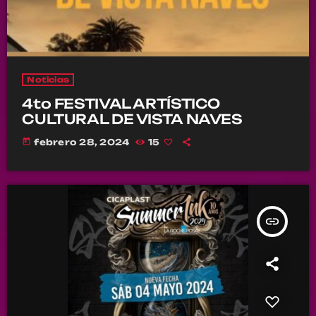
Noticias
4to FESTIVAL ARTÍSTICO
CULTURAL DE VISTA NAVES
today
febrero 28, 2024
15
insert_link