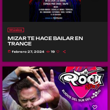
Música
MIZAR TE HACE BAILAR EN
TRANCE
today
febrero 27, 2024
19
insert_link