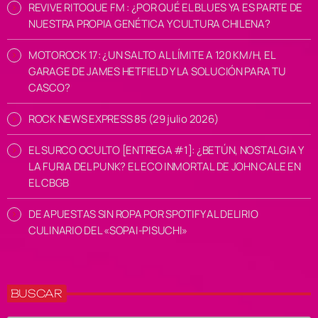
REVIVE RITOQUE FM : ¿POR QUÉ EL BLUES YA ES PARTE DE
NUESTRA PROPIA GENÉTICA Y CULTURA CHILENA?
MOTOROCK 17: ¿UN SALTO AL LÍMITE A 120 KM/H, EL
GARAGE DE JAMES HETFIELD Y LA SOLUCIÓN PARA TU
CASCO?
ROCK NEWS EXPRESS 85 (29 julio 2026)
EL SURCO OCULTO [ENTREGA #1]: ¿BETÚN, NOSTALGIA Y
LA FURIA DEL PUNK? EL ECO INMORTAL DE JOHN CALE EN
EL CBGB
DE APUESTAS SIN ROPA POR SPOTIFY AL DELIRIO
CULINARIO DEL «SOPAI-PISUCHI»
BUSCAR