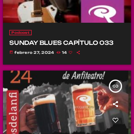
Podcast
SUNDAY BLUES CAPÍTULO 033
today
febrero 27, 2024
14
insert_link