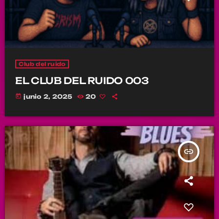
Club del ruido
EL CLUB DEL RUIDO 003
today
junio 2, 2025
20
insert_link