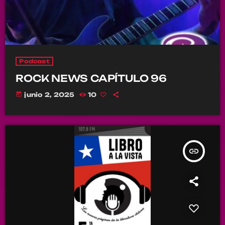
Podcast
ROCK NEWS CAPÍTULO 96
today
junio 2, 2025
10
insert_link