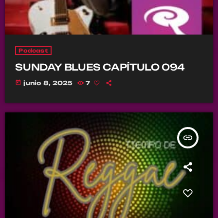
Podcast
SUNDAY BLUES CAPÍTULO 094
today
junio 8, 2025
7
insert_link