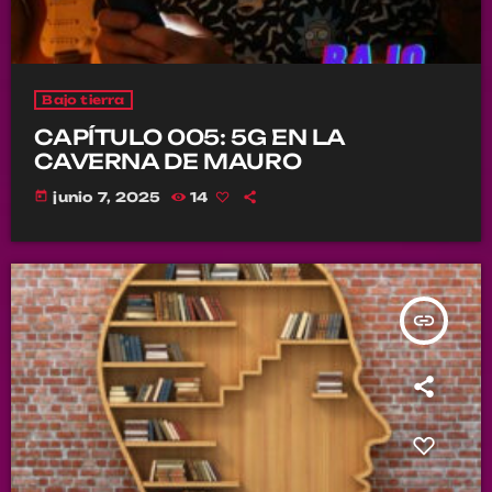
Bajo tierra
CAPÍTULO 005: 5G EN LA
CAVERNA DE MAURO
today
junio 7, 2025
14
insert_link