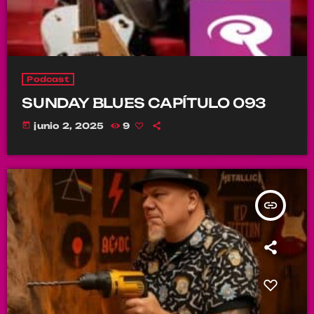
Podcast
SUNDAY BLUES CAPÍTULO 093
today
junio 2, 2025
9
insert_link