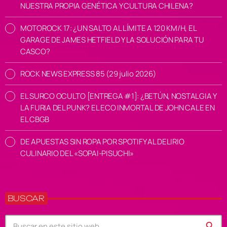
NUESTRA PROPIA GENÉTICA Y CULTURA CHILENA?
MOTOROCK 17: ¿UN SALTO AL LÍMITE A 120 KM/H, EL
GARAGE DE JAMES HETFIELD Y LA SOLUCIÓN PARA TU
CASCO?
ROCK NEWS EXPRESS 85 (29 julio 2026)
EL SURCO OCULTO [ENTREGA #1]: ¿BETÚN, NOSTALGIA Y
LA FURIA DEL PUNK? EL ECO INMORTAL DE JOHN CALE EN
EL CBGB
DE APUESTAS SIN ROPA POR SPOTIFY AL DELIRIO
CULINARIO DEL «SOPAI-PISUCHI»
BUSCAR
search