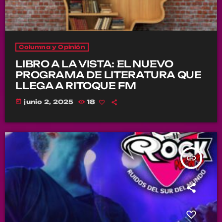
Columna y Opinión
LIBRO A LA VISTA: EL NUEVO
PROGRAMA DE LITERATURA QUE
LLEGA A RITOQUE FM
today
junio 2, 2025
18
insert_link