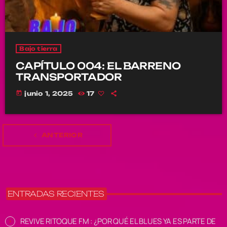
Bajo tierra
CAPÍTULO 004: EL BARRENO
TRANSPORTADOR
today
junio 1, 2025
17
navigate_before
ANTERIOR
ENTRADAS RECIENTES
REVIVE RITOQUE FM : ¿POR QUÉ EL BLUES YA ES PARTE DE