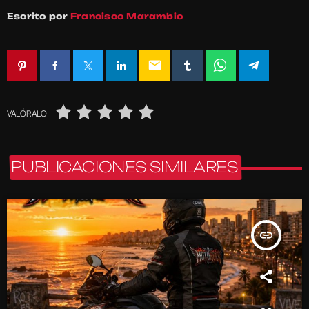
Escrito por
Francisco Marambio
email
VALÓRALO
PUBLICACIONES SIMILARES
insert_link