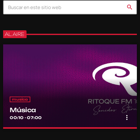
search
AL AIRE
musica
Música
more_vert
00:10 - 07:00
Música
close