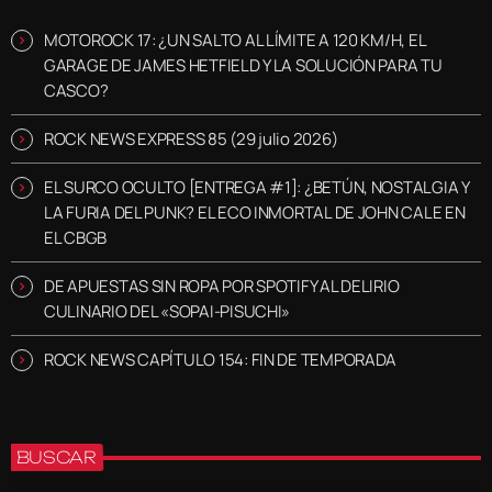
MOTOROCK 17: ¿UN SALTO AL LÍMITE A 120 KM/H, EL
GARAGE DE JAMES HETFIELD Y LA SOLUCIÓN PARA TU
CASCO?
ROCK NEWS EXPRESS 85 (29 julio 2026)
EL SURCO OCULTO [ENTREGA #1]: ¿BETÚN, NOSTALGIA Y
LA FURIA DEL PUNK? EL ECO INMORTAL DE JOHN CALE EN
EL CBGB
DE APUESTAS SIN ROPA POR SPOTIFY AL DELIRIO
CULINARIO DEL «SOPAI-PISUCHI»
ROCK NEWS CAPÍTULO 154: FIN DE TEMPORADA
BUSCAR