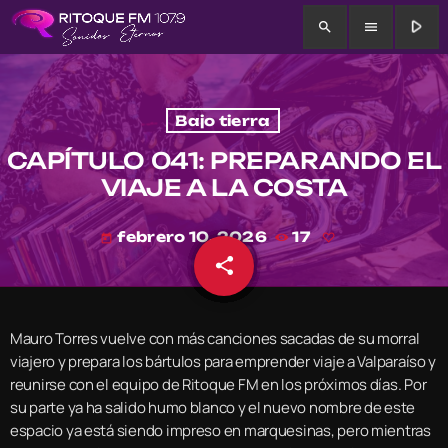
play_arrow
search
menu
Bajo tierra
CAPÍTULO 041: PREPARANDO EL
VIAJE A LA COSTA
febrero 10, 2026
17
today
share
email
Mauro Torres vuelve con más canciones sacadas de su morral
viajero y prepara los bártulos para emprender viaje a Valparaíso y
reunirse con el equipo de Ritoque FM en los próximos días. Por
su parte ya ha salido humo blanco y el nuevo nombre de este
espacio ya está siendo impreso en marquesinas, pero mientras