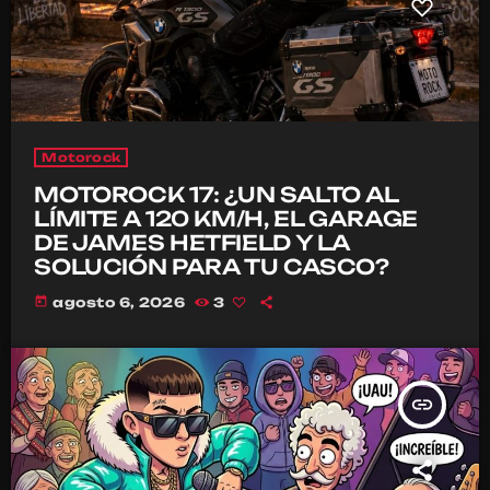
Motorock
MOTOROCK 17: ¿UN SALTO AL
LÍMITE A 120 KM/H, EL GARAGE
DE JAMES HETFIELD Y LA
SOLUCIÓN PARA TU CASCO?
today
agosto 6, 2026
3
insert_link