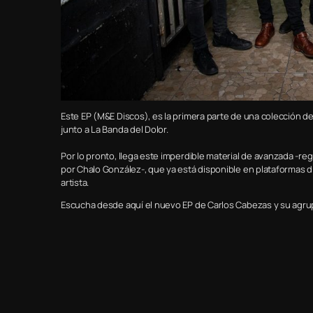
Este EP (M&E Discos), es la primera parte de una colección d
junto a La Banda del Dolor.
Por lo pronto, llega este imperdible material de avanzada -r
por Chalo González-, que ya está disponible en plataformas d
artista.
Escucha desde aquí el nuevo EP de Carlos Cabezas y su agru