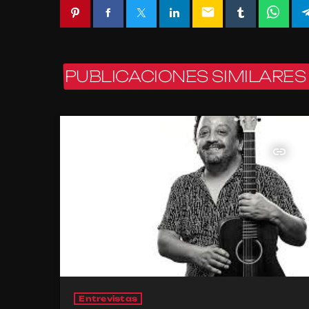
email
PUBLICACIONES SIMILARES
insert_link
Entrevistas