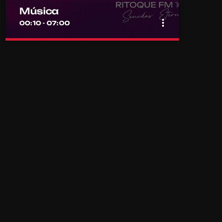
Música
more_vert
00:10 - 07:00
close
Música
Por el equipo Ritoque FM
Música