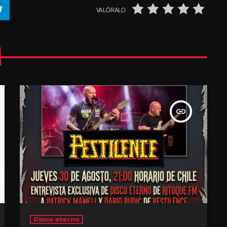
VALÓRALO
insert_link
Disco eterno