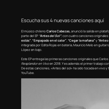
Escucha sus 4 nuevas canciones aquí
El músico chileno
Carlos Cabezas,
anunció la salida en plat
parte del EP
“Antes del Sol”
, con cuatro canciones originales
estás”
,
“Empapado en el calor”
,
“Cegar la mañana”
y
“Antes 
integrada por Edita Rojas en batería, Mauricio Melo en guitarr
López en bajo.
Este EP entrega las primeras canciones originales que Carlos
Resplandor en Vivo
en 2018. Y es además el primer trabajo co
De estas canciones, «Antes del sol» ha sido tocada en vivo y
YouTube.