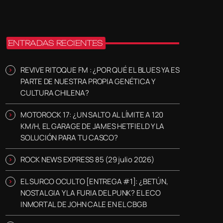
ENTRADAS RECIENTES
REVIVE RITOQUE FM : ¿POR QUÉ EL BLUES YA ES
PARTE DE NUESTRA PROPIA GENÉTICA Y
CULTURA CHILENA?
MOTOROCK 17: ¿UN SALTO AL LÍMITE A 120
KM/H, EL GARAGE DE JAMES HETFIELD Y LA
SOLUCIÓN PARA TU CASCO?
ROCK NEWS EXPRESS 85 (29 julio 2026)
EL SURCO OCULTO [ENTREGA #1]: ¿BETÚN,
NOSTALGIA Y LA FURIA DEL PUNK? EL ECO
INMORTAL DE JOHN CALE EN EL CBGB