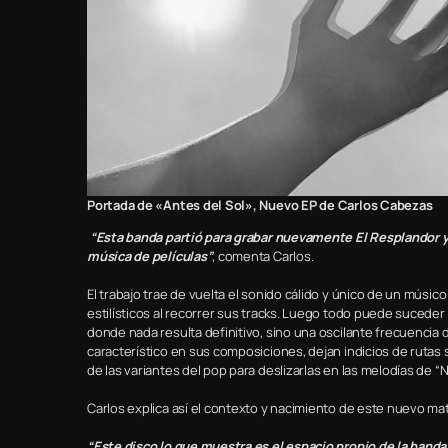
Portada de «Antes del Sol», Nuevo EP de Carlos Cabezas
“Esta banda partió para grabar nuevamente El Resplandor y 
música de películas”
, comenta Carlos.
El trabajo trae de vuelta el sonido cálido y único de un músic
estilísticos al recorrer sus tracks. Luego todo puede sucede
donde nada resulta definitivo, sino una oscilante frecuencia
característico en sus composiciones, dejan indicios de rutas s
de las variantes del pop para deslizarlas en las melodías de “N
Carlos explica así el contexto y nacimiento de este nuevo mat
“Este disco lo que muestra es el espacio propio de la banda,