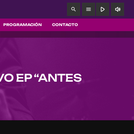
play_arrow
volume_up
search
menu
PROGRAMACIÓN
CONTACTO
O EP “ANTES