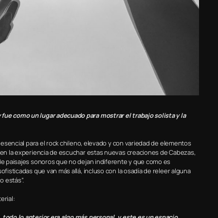
fue como un lugar adecuado para mostrar el trabajo solista y la
o esencial para el rock chileno, elevado y con variedad de elementos
r en la experiencia de escuchar estas nuevas creaciones de Cabezas,
 de paisajes sonoros que no dejan indiferente y que como es
ofisticadas que van más allá, incluso con la osadía de releer alguna
o estás”.
erial:
 todo lo anterior era algo más personal, y este es un espacio