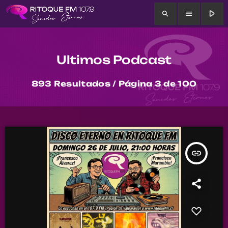
play_arrow
search
menu
Ultimos Podcast
893 Resultados / Página 3 de 100
insert_link