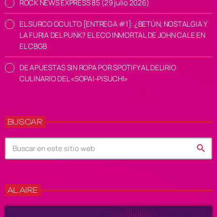
ROCK NEWS EXPRESS 85 (29 julio 2026)
EL SURCO OCULTO [ENTREGA #1]: ¿BETÚN, NOSTALGIA Y
LA FURIA DEL PUNK? EL ECO INMORTAL DE JOHN CALE EN
EL CBGB
DE APUESTAS SIN ROPA POR SPOTIFY AL DELIRIO
CULINARIO DEL «SOPAI-PISUCHI»
BUSCAR
search
AL AIRE