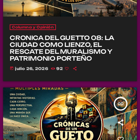
Columna y Opinión
CRONICA DEL GUETTO 08: LA
CIUDAD COMO LIENZO, EL
RESCATE DEL MURALISMO Y
PATRIMONIO PORTEÑO
today
julio 26, 2026
92
insert_link