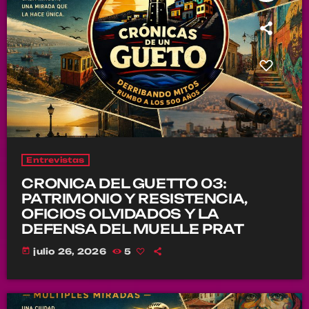
Entrevistas
CRONICA DEL GUETTO 03:
PATRIMONIO Y RESISTENCIA,
OFICIOS OLVIDADOS Y LA
DEFENSA DEL MUELLE PRAT
today
julio 26, 2026
5