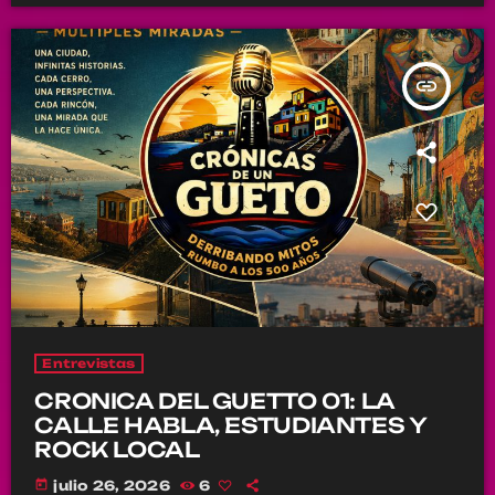
insert_link
Entrevistas
CRONICA DEL GUETTO 01: LA
CALLE HABLA, ESTUDIANTES Y
ROCK LOCAL
today
julio 26, 2026
6