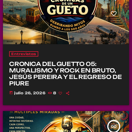
Entrevistas
CRONICA DEL GUETTO 05:
MURALISMO Y ROCK EN BRUTO,
JESÚS PEREIRA Y EL REGRESO DE
PIURE
today
julio 26, 2026
8
insert_link