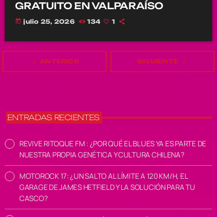
GRATUITO EN VALPARAÍSO
today
julio 25, 2026
134
1
navigate_before
ANTERIOR
SIGUIENTE
navigate_next
ENTRADAS RECIENTES
REVIVE RITOQUE FM : ¿POR QUÉ EL BLUES YA ES PARTE DE
NUESTRA PROPIA GENÉTICA Y CULTURA CHILENA?
MOTOROCK 17: ¿UN SALTO AL LÍMITE A 120 KM/H, EL
GARAGE DE JAMES HETFIELD Y LA SOLUCIÓN PARA TU
CASCO?