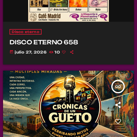
Disco eterno
DISCO ETERNO 658
today
julio 27, 2026
10
insert_link