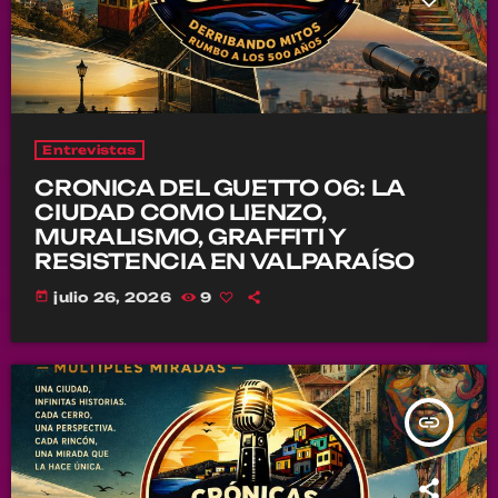
Entrevistas
CRONICA DEL GUETTO 06: LA
CIUDAD COMO LIENZO,
MURALISMO, GRAFFITI Y
RESISTENCIA EN VALPARAÍSO
today
julio 26, 2026
9
insert_link