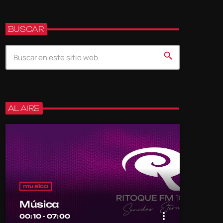
BUSCAR
search
AL AIRE
musica
Música
more_vert
00:10 - 07:00