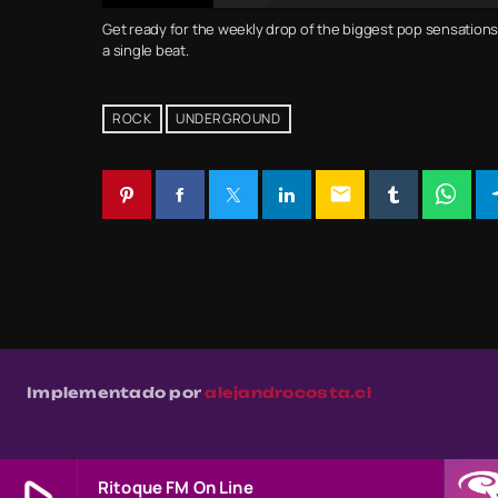
Get ready for the weekly drop of the biggest pop sensations
a single beat.
ROCK
UNDERGROUND
email
Implementado por
alejandrocosta.cl
Ritoque FM On Line