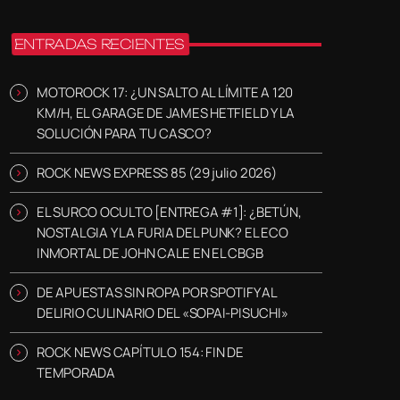
ENTRADAS RECIENTES
MOTOROCK 17: ¿UN SALTO AL LÍMITE A 120
KM/H, EL GARAGE DE JAMES HETFIELD Y LA
SOLUCIÓN PARA TU CASCO?
ROCK NEWS EXPRESS 85 (29 julio 2026)
EL SURCO OCULTO [ENTREGA #1]: ¿BETÚN,
NOSTALGIA Y LA FURIA DEL PUNK? EL ECO
INMORTAL DE JOHN CALE EN EL CBGB
DE APUESTAS SIN ROPA POR SPOTIFY AL
DELIRIO CULINARIO DEL «SOPAI-PISUCHI»
ROCK NEWS CAPÍTULO 154: FIN DE
TEMPORADA