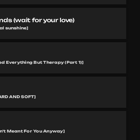
nds (wait for your love)
al sunshine]
ed Everything But Therapy (Part 1)]
 HARD AND SOFT]
n't Meant For You Anyway]