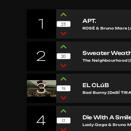
1
APT.
23
ROSÉ & Bruno Mars [AP
2
Sweater Weat
20
The Neighbourhood [I
3
EL CLúB
19
Bad Bunny [DeBÍ TiR
4
Die With A Smil
17
Lady Gaga & Bruno Mar