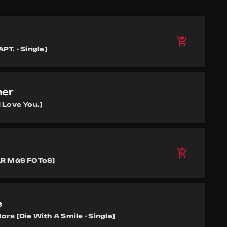
add_shopping_cart
T. - Single]
her
 Love You.]
add_shopping_cart
AR MáS FOToS]
e
s [Die With A Smile - Single]