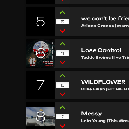
5
we can't be frie
13
Ariana Grande [etern
6
Lose Control
11
Teddy Swims [I've Tri
7
WILDFLOWER
10
Billie Eilish [HIT ME
8
Messy
7
Lola Young [This Was