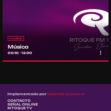
musica
Música
more_vert
00:10 - 12:00
Música
close
Por el equipo Ritoque FM
Música
Implementado por
alejandrocosta.cl
CONTACTO
SEÑAL ONLINE
RITOQUE TV