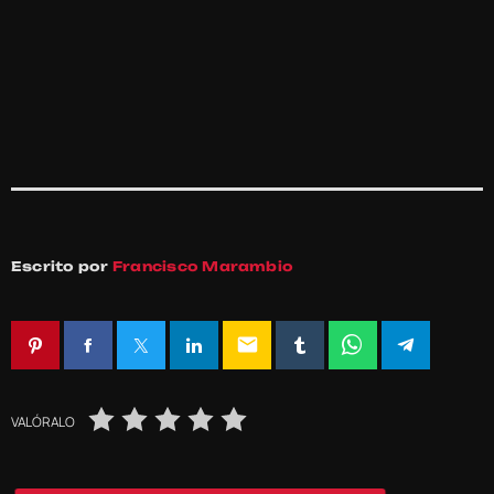
Escrito por
Francisco Marambio
email
VALÓRALO