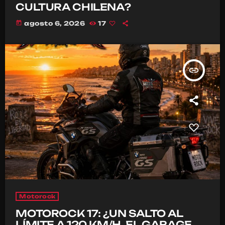
CULTURA CHILENA?
today
agosto 6, 2026
17
insert_link
Motorock
MOTOROCK 17: ¿UN SALTO AL
LÍMITE A 120 KM/H, EL GARAGE