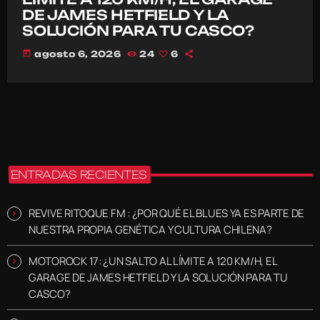
DE JAMES HETFIELD Y LA
SOLUCIÓN PARA TU CASCO?
today
agosto 6, 2026
24
6
ENTRADAS RECIENTES
REVIVE RITOQUE FM : ¿POR QUÉ EL BLUES YA ES PARTE DE
NUESTRA PROPIA GENÉTICA Y CULTURA CHILENA?
MOTOROCK 17: ¿UN SALTO AL LÍMITE A 120 KM/H, EL
GARAGE DE JAMES HETFIELD Y LA SOLUCIÓN PARA TU
CASCO?