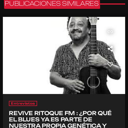
PUBLICACIONES SIMILARES
insert_link
Entrevistas
REVIVE RITOQUE FM : ¿POR QUÉ
EL BLUES YA ES PARTE DE
NUESTRA PROPIA GENÉTICA Y