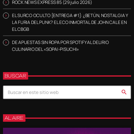
ROCK NEWS EXPRESS 85 (29 julio 2026)
EL SURCO OCULTO [ENTREGA #1]: ¿BETÚN, NOSTALGIA Y
LA FURIA DEL PUNK? EL ECO INMORTAL DE JOHN CALE EN
EL CBGB
DE APUESTAS SIN ROPA POR SPOTIFY AL DELIRIO
CULINARIO DEL «SOPAI-PISUCHI»
BUSCAR
search
AL AIRE