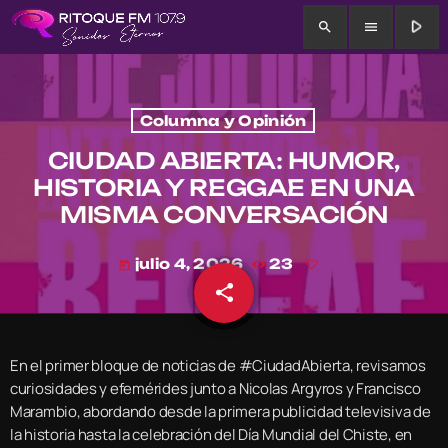
play_arrow
search
menu
Columna y Opinión
CIUDAD ABIERTA: HUMOR,
HISTORIA Y REGGAE EN UNA
MISMA CONVERSACIÓN
julio 4, 2026
23
today
share
email
En el primer bloque de noticias de #CiudadAbierta, revisamos
curiosidades y efemérides junto a Nicolas Argyros y Francisco
Marambio, abordando desde la primera publicidad televisiva de
la historia hasta la celebración del Día Mundial del Chiste, en