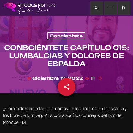
play_arrow
search
menu
Concientete
CONSCIÉNTETE CAPÍTULO 015:
LUMBALGIAS Y DOLORES DE
ESPALDA
diciembre 13, 2022
11
today
share
email
¿Cómo identificar las diferencias de los dolores en la espalda y
los tipos de lumbago? Escucha aquí los concejos del Doc de
Ritoque FM.