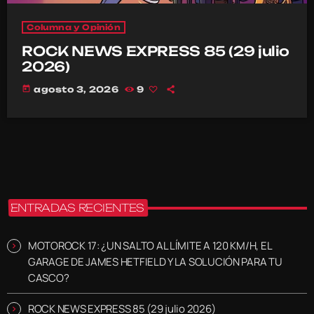
Columna y Opinión
ROCK NEWS EXPRESS 85 (29 julio
2026)
today
agosto 3, 2026
9
ENTRADAS RECIENTES
MOTOROCK 17: ¿UN SALTO AL LÍMITE A 120 KM/H, EL
GARAGE DE JAMES HETFIELD Y LA SOLUCIÓN PARA TU
CASCO?
ROCK NEWS EXPRESS 85 (29 julio 2026)