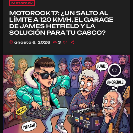
Motorock
MOTOROCK 17: ¿UN SALTO AL
LÍMITE A 120 KM/H, EL GARAGE
DE JAMES HETFIELD Y LA
SOLUCIÓN PARA TU CASCO?
today
agosto 6, 2026
3
insert_link