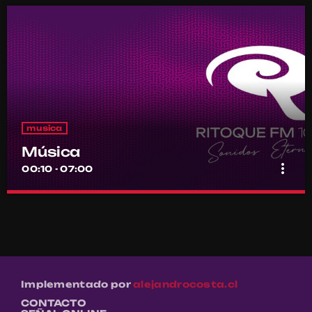
musica
Música
more_vert
00:10 - 07:00
Música
close
Por el equipo Ritoque FM
Música
Implementado por
alejandrocosta.cl
CONTACTO