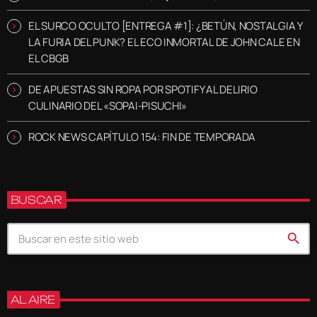
EL SURCO OCULTO [ENTREGA #1]: ¿BETÚN, NOSTALGIA Y
LA FURIA DEL PUNK? EL ECO INMORTAL DE JOHN CALE EN
EL CBGB
DE APUESTAS SIN ROPA POR SPOTIFY AL DELIRIO
CULINARIO DEL «SOPAI-PISUCHI»
ROCK NEWS CAPÍTULO 154: FIN DE TEMPORADA
BUSCAR
search
AL AIRE