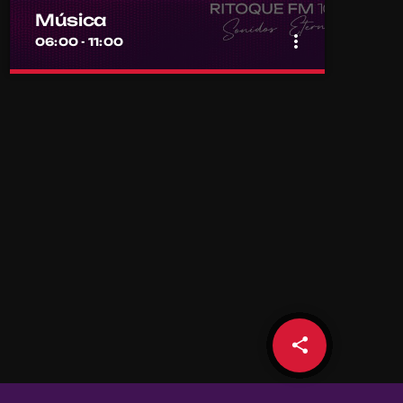
Música
more_vert
06:00 - 11:00
close
Música
Por el equipo Ritoque FM
Música
share
email