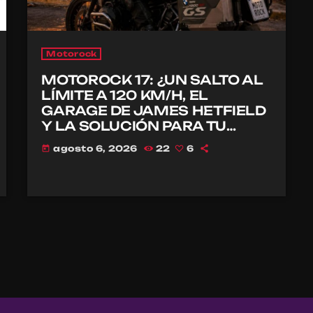
Motorock
MOTOROCK 17: ¿UN SALTO AL
LÍMITE A 120 KM/H, EL
GARAGE DE JAMES HETFIELD
Y LA SOLUCIÓN PARA TU
CASCO?
agosto 6, 2026
22
6
today