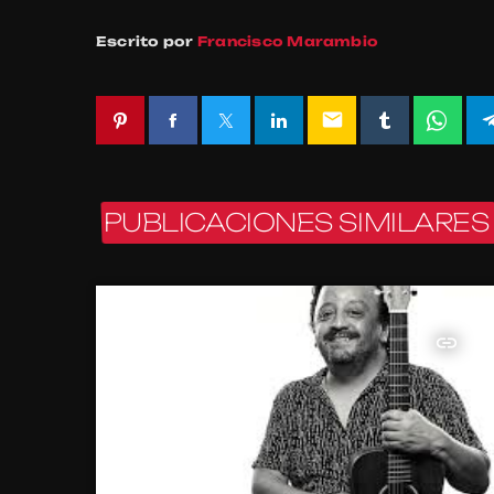
Escrito por
Francisco Marambio
email
PUBLICACIONES SIMILARES
insert_link