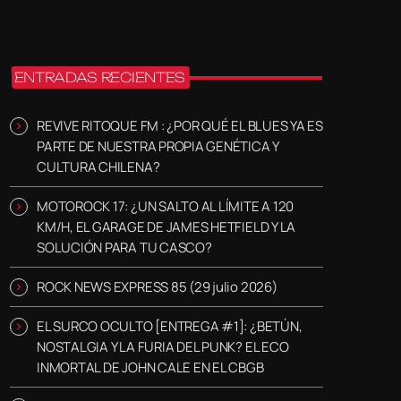
ENTRADAS RECIENTES
REVIVE RITOQUE FM : ¿POR QUÉ EL BLUES YA ES
PARTE DE NUESTRA PROPIA GENÉTICA Y
CULTURA CHILENA?
MOTOROCK 17: ¿UN SALTO AL LÍMITE A 120
KM/H, EL GARAGE DE JAMES HETFIELD Y LA
SOLUCIÓN PARA TU CASCO?
ROCK NEWS EXPRESS 85 (29 julio 2026)
EL SURCO OCULTO [ENTREGA #1]: ¿BETÚN,
NOSTALGIA Y LA FURIA DEL PUNK? EL ECO
INMORTAL DE JOHN CALE EN EL CBGB