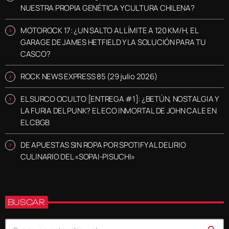
NUESTRA PROPIA GENÉTICA Y CULTURA CHILENA?
MOTOROCK 17: ¿UN SALTO AL LÍMITE A 120 KM/H, EL
GARAGE DE JAMES HETFIELD Y LA SOLUCIÓN PARA TU
CASCO?
ROCK NEWS EXPRESS 85 (29 julio 2026)
EL SURCO OCULTO [ENTREGA #1]: ¿BETÚN, NOSTALGIA Y
LA FURIA DEL PUNK? EL ECO INMORTAL DE JOHN CALE EN
EL CBGB
DE APUESTAS SIN ROPA POR SPOTIFY AL DELIRIO
CULINARIO DEL «SOPAI-PISUCHI»
BUSCAR