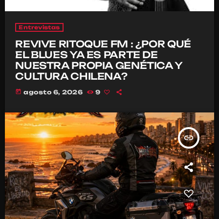
Entrevistas
REVIVE RITOQUE FM : ¿POR QUÉ
EL BLUES YA ES PARTE DE
NUESTRA PROPIA GENÉTICA Y
CULTURA CHILENA?
today
agosto 6, 2026
9
insert_link