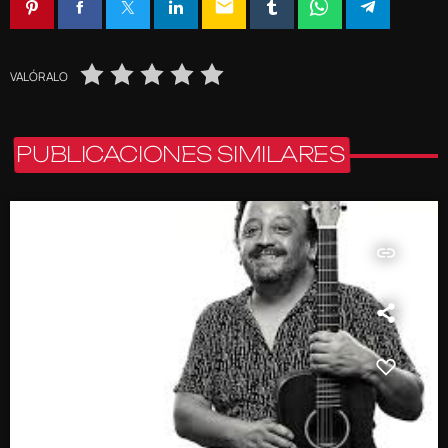
email
VALÓRALO
PUBLICACIONES SIMILARES
insert_link