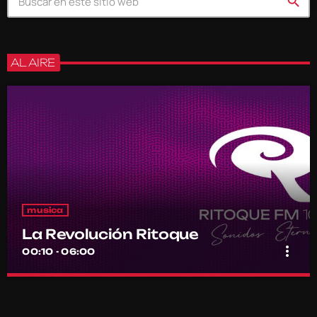
search
AL AIRE
musica
La Revolución Ritoque
more_vert
00:10 - 06:00
La Revolución Ritoque
close
Con DJ Andrés Romero