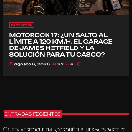
Motorock
MOTOROCK 17: ¿UN SALTO AL
LÍMITE A 120 KM/H, EL GARAGE
DE JAMES HETFIELD Y LA
SOLUCIÓN PARA TU CASCO?
today
agosto 6, 2026
22
6
ENTRADAS RECIENTES
REVIVE RITOQUE FM : ¿POR QUÉ EL BLUES YA ES PARTE DE