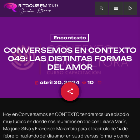
play_arrow
search
menu
Encontexto
CONVERSEMOS EN CONTEXTO
049: LAS DISTINTAS FORMAS
DEL AMOR
abril 30, 2024
10
today
share
email
Hoy en Conversamos en CONTEXTO tendremos un episodio
muy lúdico en donde nos reunimos en trio con Liliana Marín,
Marjorie Silva y Francisco Marambio para el capítulo de 14 de
febrero hablando del dia amor en sus diversas formar y como