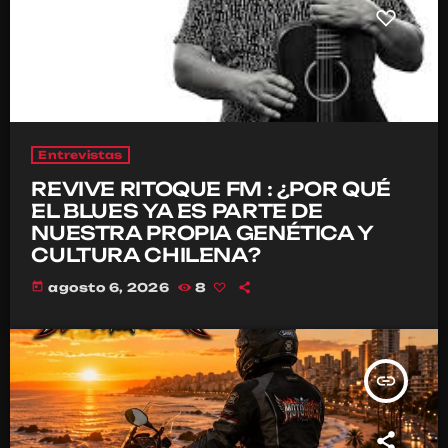
Entrevistas
REVIVE RITOQUE FM : ¿POR QUÉ
EL BLUES YA ES PARTE DE
NUESTRA PROPIA GENÉTICA Y
CULTURA CHILENA?
today
agosto 6, 2026
8
insert_link