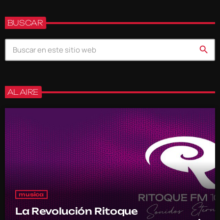
BUSCAR
search
AL AIRE
musica
La Revolución Ritoque