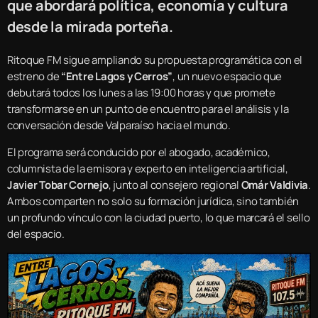
que abordará política, economía y cultura
desde la mirada porteña.
Ritoque FM sigue ampliando su propuesta programática con el
estreno de
“Entre Lagos y Cerros”
, un nuevo espacio que
debutará todos los lunes a las 19:00 horas y que promete
transformarse en un punto de encuentro para el análisis y la
conversación desde Valparaíso hacia el mundo.
El programa será conducido por el abogado, académico,
columnista de la emisora y experto en inteligencia artificial,
Javier Tobar Cornejo
, junto al consejero regional
Omár Valdivia
.
Ambos comparten no solo su formación jurídica, sino también
un profundo vínculo con la ciudad puerto, lo que marcará el sello
del espacio.