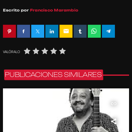
Escrito por
Francisco Marambio
email
VALÓRALO
PUBLICACIONES SIMILARES
insert_link