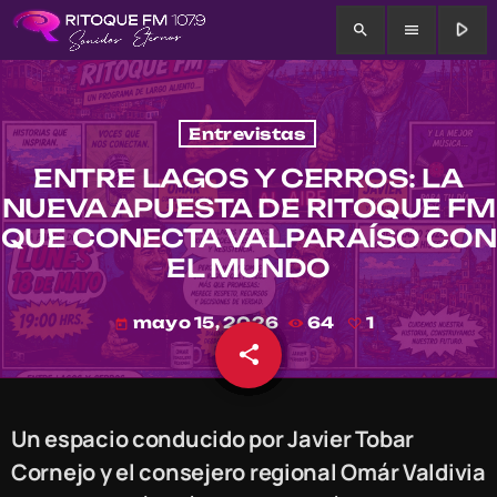
play_arrow
search
menu
Entrevistas
ENTRE LAGOS Y CERROS: LA
NUEVA APUESTA DE RITOQUE FM
QUE CONECTA VALPARAÍSO CON
EL MUNDO
mayo 15, 2026
64
1
today
share
email
1
Un espacio conducido por Javier Tobar
Cornejo y el consejero regional Omár Valdivia