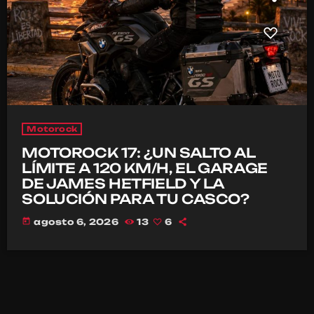
Motorock
MOTOROCK 17: ¿UN SALTO AL
LÍMITE A 120 KM/H, EL GARAGE
DE JAMES HETFIELD Y LA
SOLUCIÓN PARA TU CASCO?
today
agosto 6, 2026
13
6