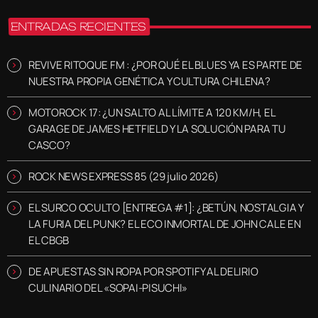
ENTRADAS RECIENTES
REVIVE RITOQUE FM : ¿POR QUÉ EL BLUES YA ES PARTE DE
NUESTRA PROPIA GENÉTICA Y CULTURA CHILENA?
MOTOROCK 17: ¿UN SALTO AL LÍMITE A 120 KM/H, EL
GARAGE DE JAMES HETFIELD Y LA SOLUCIÓN PARA TU
CASCO?
ROCK NEWS EXPRESS 85 (29 julio 2026)
EL SURCO OCULTO [ENTREGA #1]: ¿BETÚN, NOSTALGIA Y
LA FURIA DEL PUNK? EL ECO INMORTAL DE JOHN CALE EN
EL CBGB
DE APUESTAS SIN ROPA POR SPOTIFY AL DELIRIO
CULINARIO DEL «SOPAI-PISUCHI»